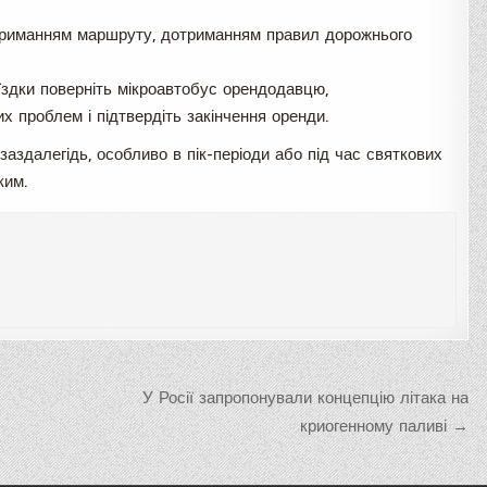
дотриманням маршруту, дотриманням правил дорожнього
їздки поверніть мікроавтобус орендодавцю,
 проблем і підтвердіть закінчення оренди.
аздалегідь, особливо в пік-періоди або під час святкових
ким.
У Росії запропонували концепцію літака на
криогенному паливі →