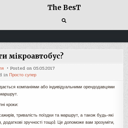
The BesT
ти мікроавтобус?
ля
Posted on
05.05.2017
d in
Просто супер
адається компаніями або індивідуальними орендодавцями
 маршрут.
ні кроки:
сажирів, тривалість поїздки та маршрут, а також будь-які
я, додаткові зручності тощо). Це допоможе вам зрозуміти,