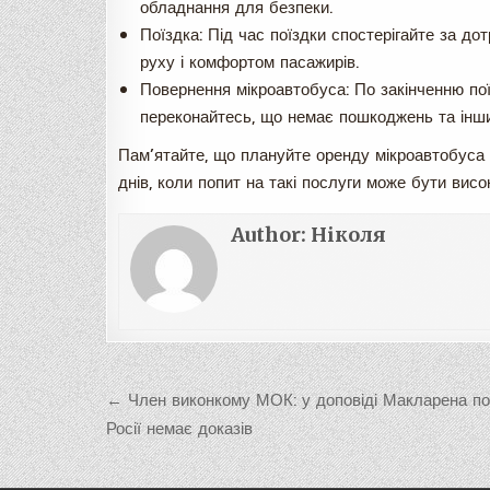
обладнання для безпеки.
Поїздка: Під час поїздки спостерігайте за 
руху і комфортом пасажирів.
Повернення мікроавтобуса: По закінченню по
переконайтесь, що немає пошкоджень та інших
Пам’ятайте, що плануйте оренду мікроавтобуса з
днів, коли попит на такі послуги може бути висо
Author:
Ніколя
Навигация
← Член виконкому МОК: у доповіді Макларена по
по
Росії немає доказів
записям