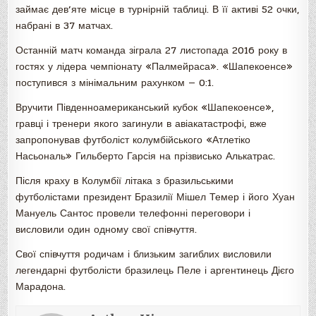
займає дев’яте місце в турнірній таблиці. В її активі 52 очки,
набрані в 37 матчах.
Останній матч команда зіграла 27 листопада 2016 року в
гостях у лідера чемпіонату «Палмейраса». «Шапекоенсе»
поступився з мінімальним рахунком — 0:1.
Вручити Південноамериканський кубок «Шапекоенсе»,
гравці і тренери якого загинули в авіакатастрофі, вже
запропонував футболіст колумбійського «Атлетіко
Насьональ» Гильберто Гарсія на прізвисько Алькатрас.
Після краху в Колумбії літака з бразильськими
футболістами президент Бразилії Мішел Темер і його Хуан
Мануель Сантос провели телефонні переговори і
висловили один одному свої співчуття.
Свої співчуття родичам і близьким загиблих висловили
легендарні футболісти бразилець Пеле і аргентинець Дієго
Марадона.