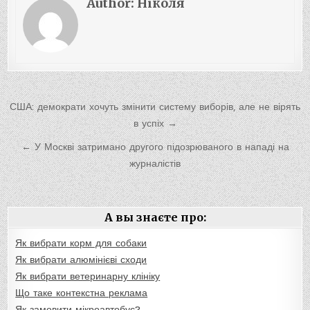
Author:
Ніколя
Навигация
США: демократи хочуть змінити систему виборів, але не вірять
по
в успіх →
записям
← У Москві затримано другого підозрюваного в нападі на
журналістів
А вы знаєте про:
Як вибрати корм для собаки
Як вибрати алюмінієві сходи
Як вибрати ветеринарну клініку
Що таке контекстна реклама
Як замовити мікроавтобус?