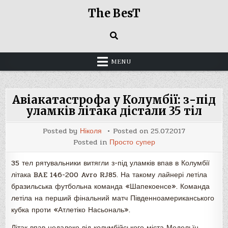
Skip
The BesT
to
content
MENU
Авіакатастрофа у Колумбії: з-під
уламків літака дістали 35 тіл
Posted by
Ніколя
Posted on
25.07.2017
Posted in
Просто супер
35 тел рятувальники витягли з-під уламків впав в Колумбії
літака BAE 146-200 Avro RJ85. На такому лайнері летіла
бразильська футбольна команда «Шапекоенсе». Команда
летіла на перший фінальний матч Південноамериканського
кубка проти «Атлетіко Насьональ».
Літак впав недалеко від колумбійського міста Медельїн,