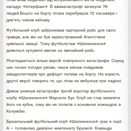
нагадує «Інтерфакс». В авіакатастрофі загинули 76
людей.Всього на борту літака перебували 72 пасажири і
дев’ять членів екіпажу.
Футбольний клуб забронював чартерний рейс для своїх
гравців, але він не був зареєстрований Агентством
цивільної авіації. Тому футболістам «Шапекоенсе»
довелося купувати квитки на звичайний рейс.
Розглядаються кілька версій повітряного катастрофи. Серед
них погані погодні умови, також екіпаж повідомив
авіадиспетчерів про дефіцит палива на борту. На користь
другої версії говорить те, що літак не вибухнув при падінні.
Дивом уникнув катастрофи третій воротар футбольного
клубу «Шапекоенсе» Марсело Бук. Клуб не став заявляти
його на кубок, тому він не полетів з основною командою в
Колумбію.
Бразильський футбольний клуб «Шапекоенсе» грає в серії
А — головному дивізіоні чемпіонату Бразилії. Команда