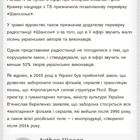
Крамер нацрада з ТБ призначила позапланову перевірку
«Шансоньє».
У травні відомство також призначав додаткову перевірку
радіостанції «Шансон» з-за того, що в її ефірі звучить мало
пісень українських авторів та виконавців.
Однак представники радіостанції не погодилися з тим, що
порушували закон, і стверджували, що в ефірі звучить не
менше 52% творів українських виконавців.
Як відомо, в 2015 році в Україні був прийнятий закон, що
дозволяє заборонити показ фільмів, серіалів і трансляцію
пісень, що «пропагують» силові структури Росії. Віце-
прем’єр з гуманітарних питань, міністр культури України
В’ячеслав Кириленко заявляв, що заборона стосується всіх
«мілітарних» фільмів і серіалів, які вийшли після 1991 року,
а також всієї російської теле — і кінопродукції, створеної
після 2014 року.