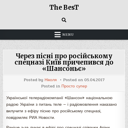
Skip
The BesT
to
content
MENU
Через пісні про російському
спецназі Київ причепився до
«Шансоньє»
Posted by
Ніколя
Posted on
05.04.2017
Posted in
Просто супер
Української телерадіокомпанії «Шансон» національною
радою України з питань теле — і радіомовлення наказано
вилучити з ефіру пісню про російському спецназі,
повідомляє РИА Новости.
Раніше з-за лунає в ефірі про спецназі співачки Аріни