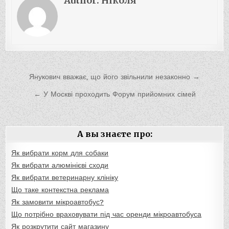
Author:
Ніколя
Навигация
Янукович вважає, що його звільнили незаконно →
по
← У Москві проходить Форум прийомних сімей
записям
А вы знаєте про:
Як вибрати корм для собаки
Як вибрати алюмінієві сходи
Як вибрати ветеринарну клініку
Що таке контекстна реклама
Як замовити мікроавтобус?
Що потрібно враховувати під час оренди мікроавтобуса
Як розкрутити сайт магазину