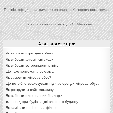
Навигация
Поліція: офіційно затриманих за заявою Кіркорова поки немає
по
→
записям
← Лінгвісти захистили «сосули» і Матвієнко
А вы знаєте про:
Як вибрати корм для собаки
Як вибрати алюмінієві сходи
Як вибрати ветеринарну клініку
Що таке контекстна реклама
Як замовити мікроавтобус?
Що потрібно враховувати під час оренди мікроавтобуса
Як розкрутити сайт магазину
Як вибрати електричний бойлер?
10 порад при будівництві власного будинку
Як замінити повітряний фільтр