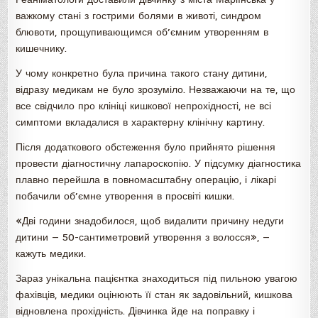
важкому стані з гострими болями в животі, синдром
блювоти, прощупивающимся об’ємним утворенням в
кишечнику.
У чому конкретно була причина такого стану дитини,
відразу медикам не було зрозуміло. Незважаючи на те, що
все свідчило про клініці кишкової непрохідності, не всі
симптоми вкладалися в характерну клінічну картину.
Після додаткового обстеження було прийнято рішення
провести діагностичну лапароскопію. У підсумку діагностика
плавно перейшла в повномасштабну операцію, і лікарі
побачили об’ємне утворення в просвіті кишки.
«Дві години знадобилося, щоб видалити причину недуги
дитини — 50-сантиметровий утворення з волосся», —
кажуть медики.
Зараз унікальна пацієнтка знаходиться під пильною увагою
фахівців, медики оцінюють її стан як задовільний, кишкова
відновлена прохідність. Дівчинка йде на поправку і