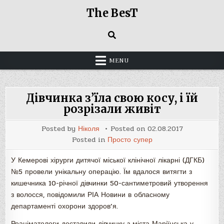
Skip
The BesT
to
content
MENU
Дівчинка з’їла свою косу, і їй
розрізали живіт
Posted by
Ніколя
Posted on
02.08.2017
Posted in
Просто супер
У Кемерові хірурги дитячої міської клінічної лікарні (ДГКБ)
№5 провели унікальну операцію. Їм вдалося витягти з
кишечника 10-річної дівчинки 50-сантиметровий утворення
з волосся, повідомили РІА Новини в обласному
департаменті охорони здоров’я.
Реаніматологи доставили дівчинку з міста Маріїнська у