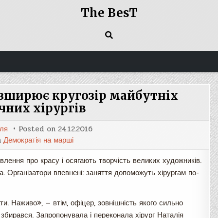
The BesT
зширює кругозір майбутніх
чних хірургів
оля
Posted on
24.12.2016
n
Демократія на марші
влення про красу і осягають творчість великих художників.
. Організатори впевнені: заняття допоможуть хірургам по-
. Наживо», — втім, офіцер, зовнішність якого сильно
 збирався. Запропонувала і переконала хірург Наталія