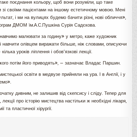
таке поєднання кольору, щоб вони розуміли, що таке
 зі своїми пацієнтами на іншому естетичному мовою. Мені
ьтат, і ми на вулицях будемо бачити різні, нові обличчя»,
програм ДМОМ їм.А.С.Пушкіна Сурія Садєкова.
к «навчимо малювати за годину» у метро, каже художник
 навчити олівцем виражати більше, ніж словами, описуючи
кілька уроків ліплення і обов’язкові лекції.
якого потім його приводять», — зазначає Владас Паршин.
мистецької освіти в медвузе прийняли на ура. І в Англії, і у
чемо».
чатку дивним, не залишив від скепсису і сліду. Тепер для
 лекції про історію мистецтва настільки ж необхідні лікаря,
ї та пластичної хірургії.