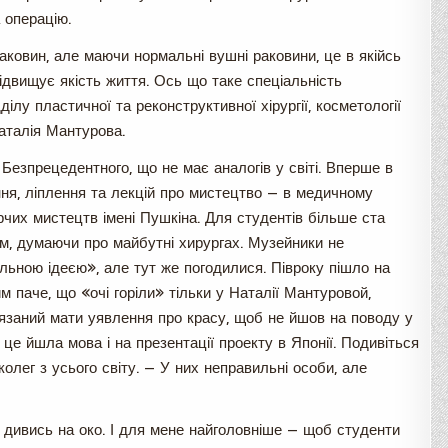
 операцію.
аковин, але маючи нормальні вушні раковини, це в якійсь
підвищує якість життя. Ось що таке спеціальність
ілу пластичної та реконструктивної хірургії, косметології
Наталія Мантурова.
Безпрецедентного, що не має аналогів у світі. Вперше в
ння, ліплення та лекцій про мистецтво — в медичному
рчих мистецтв імені Пушкіна. Для студентів більше ста
тім, думаючи про майбутні хирургах. Музейники не
ьною ідеєю», але тут же погодилися. Півроку пішло на
м паче, що «очі горіли» тільки у Наталії Мантуровой,
язаний мати уявлення про красу, щоб не йшов на поводу у
о це йшла мова і на презентації проекту в Японії. Подивіться
олег з усього світу. — У них неправильні особи, але
 дивись на око. І для мене найголовніше — щоб студенти