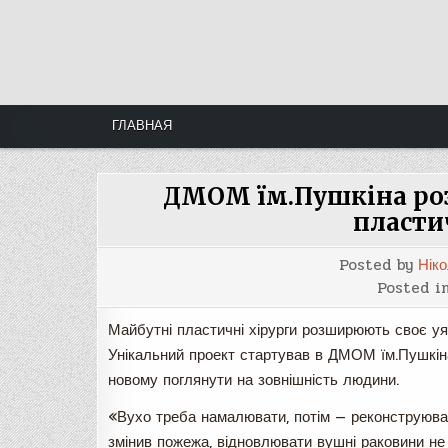
Skip
to
content
ГЛАВНАЯ
ДМОМ їм.Пушкіна ро
пласти
Posted by
Нік
Posted i
Майбутні пластичні хірурги розширюють своє уя
Унікальний проект стартував в ДМОМ їм.Пушкіна
новому поглянути на зовнішність людини.
«Вухо треба намалювати, потім — реконструювати
змінив пожежа, відновлювати вушні раковини не