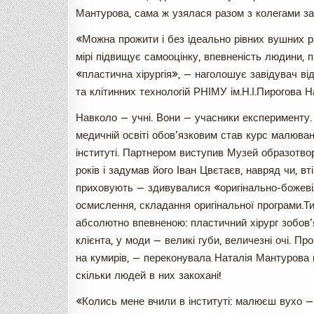
Мантурова, сама ж узялася разом з колегами за
«Можна прожити і без ідеально рівних вушних р
мірі підвищує самооцінку, впевненість людини, 
«пластична хірургія», — наголошує завідувач відд
та клітинних технологій РНІМУ ім.Н.І.Пирогова 
Навколо — учні. Вони — учасники експерименту. 
медичній освіті обов’язковим став курс малюва
інституті. Партнером виступив Музей образотво
років і задумав його Іван Цвєтаєв, навряд чи, в
приховують — здивувалися «оригінально-божевіл
осмислення, складання оригінальної програми.Ти
абсолютно впевненою: пластичний хірург зобов’
клієнта, у моди — великі губи, величезні очі. Пр
на кумирів, — переконувала Наталія Мантурова к
скільки людей в них закохані!
«Колись мене вчили в інституті: малюєш вухо —