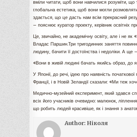
вміли читати, щоб вони навчилися розуміти, що 
глобальна естетика, щоб вони могли розмовляти
здається, що це дасть нам всім прекрасний резул
— пояснює куратор проекту, керівник освітніх 
Це, звичайно, не академічну освіту, але і не я
Владас Паршин.Три тригодинних заняття повинні
людину, бачити її достоїнства і недоліки. А ще — 
«Вони в живій людині бачать якийсь образ, до 
У Японії, до речі, ідею про наявність початкової 
Франції, і в Новій Зеландії сказали: «Ми теж хо
Медично-музейний експеримент, який здався спо
всіх його учасників очевидно: малюнок, ліплення,
що робить людей красивіше, як і знання з анатомі
Author:
Ніколя