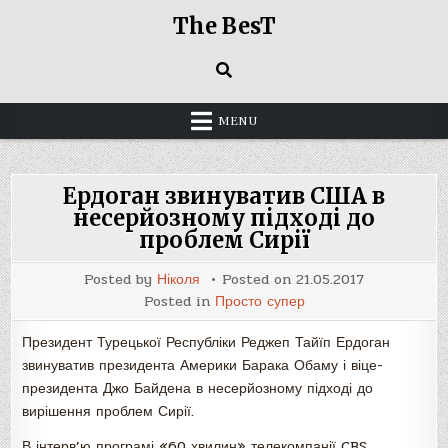
Skip
The BesT
to
content
MENU
Ердоган звинуватив США в
несерйозному підході до
проблем Сирії
Posted by
Ніколя
Posted on
21.05.2017
Posted in
Просто супер
Президент Турецької Республіки Реджеп Тайїп Ердоган
звинуватив президента Америки Барака Обаму і віце-
президента Джо Байдена в несерйозному підході до
вирішення проблем Сирії.
В інтерв’ю програмі «60 хвилин» телекомпанії CBS