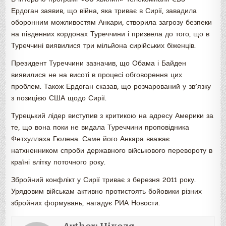
Ердоган заявив, що війна, яка триває в Сирії, завадила
оборонним можливостям Анкари, створила загрозу безпеки
на південних кордонах Туреччини і призвела до того, що в
Туреччині виявилися три мільйона сирійських біженців.
Президент Туреччини зазначив, що Обама і Байден
виявилися не на висоті в процесі обговорення цих
проблем. Також Ердоган сказав, що розчарований у зв’язку
з позицією США щодо Сирії.
Турецький лідер виступив з критикою на адресу Америки за
те, що вона поки не видала Туреччини проповідника
Фетхуллаха Гюлена. Саме його Анкара вважає
натхненником спроби державного військового перевороту в
країні влітку поточного року.
Збройний конфлікт у Сирії триває з березня 2011 року.
Урядовим військам активно протистоять бойовики різних
збройних формувань, нагадує РИА Новости.