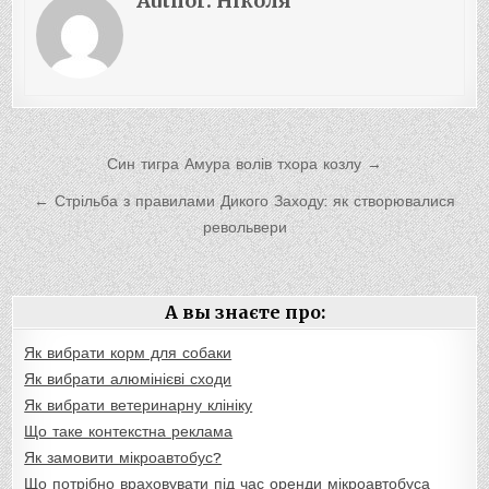
Author:
Ніколя
Навигация
Син тигра Амура волів тхора козлу →
по
← Стрільба з правилами Дикого Заходу: як створювалися
записям
револьвери
А вы знаєте про:
Як вибрати корм для собаки
Як вибрати алюмінієві сходи
Як вибрати ветеринарну клініку
Що таке контекстна реклама
Як замовити мікроавтобус?
Що потрібно враховувати під час оренди мікроавтобуса