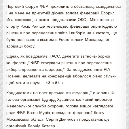
Черговий форум ФБР проходить в обстановці скандальності
і на мене не присутній діючий голова федерації Брорис
Иванюженков, а також представники ОКС і Міністерства
спорту Росії. Раніше керівництво федерації оприлюднило
рішення про перенесення звітів і виборів на 1 лютого, що
було пов’язано з візитом в Росію голови Міжнародної
асоціації боксу.
Однак, як повідомляє ТАСС, делегати звітно-виборної
конференції ФБР скасували рішення про перенесення
виборів президента федерації. За повідомленням РІА
Новини, делегатів на конференції зібралося рівно стільки,
щоб мати кворум — 43 з 84-х.
Кандидатами на пост президента федерації є колишній
голова організації Едуард Хусаїнов, колишній директор
Федеральної служби охорони, голова вищої наглядової
ради ФБР Євген Мурів, президент федерації боксу
Московської області Сергій Данилов і представник цієї
організації Леонід Котляр.