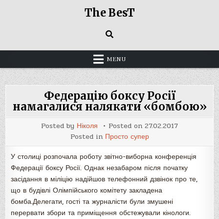
Skip
The BesT
to
content
MENU
Федерацію боксу Росії
намагалися налякати «бомбою»
Posted by
Ніколя
Posted on
27.02.2017
Posted in
Просто супер
У столиці розпочала роботу звітно-виборна конференція
Федерації боксу Росії. Однак незабаром після початку
засідання в міліцію надійшов телефонний дзвінок про те,
що в будівлі Олімпійського комітету закладена
бомба.Делегати, гості та журналісти були змушені
перервати збори та приміщення обстежували кінологи.