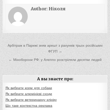
Author:
Ніколя
Навигация
Арбітраж в Парижі зняв арешт з рахунків трьох російських
по
ФГУП →
записям
← Міноборони РФ: у Алеппо розстріляли десятки людей
А вы знаєте про:
Як вибрати корм для собаки
Як вибрати алюмінієві сходи
Як вибрати ветеринарну клініку
Що таке контекстна реклама