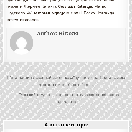
планети Жермен Катанга Germain Katanga, Матьє
Нгуджоло Чуї Mathieu Ngudjolo Chui і Боско Нтаганда
Bosco Ntaganda.
Author:
Ніколя
Навигация
П’ята частина європейського кокаїну вилучена Британською
по
агентством по боротьбі з →
записям
← Фінський студент шість років готувався до вбивства
однолітків
А вы знаєте про: