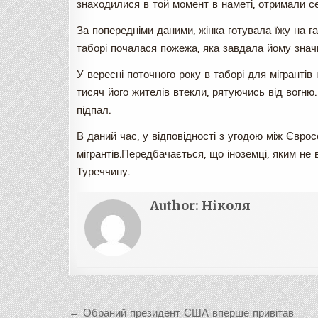
знаходилися в той момент в наметі, отримали се
За попередніми даними, жінка готувала їжу на г
таборі почалася пожежа, яка завдала йому знач
У вересні поточного року в таборі для мігрантів
тисяч його жителів втекли, рятуючись від вогню
підпал.
В даний час, у відповідності з угодою між Євро
мігрантів.Передбачається, що іноземці, яким не
Туреччину.
Author:
Ніколя
Навигация
← Обраний президент США вперше привітав