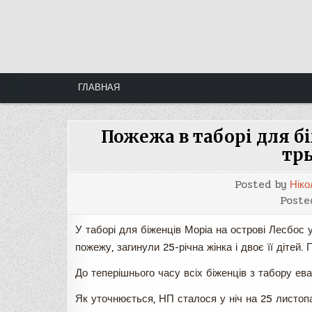
Skip
to
content
ГЛАВНАЯ
Пожежа в таборі для бі
тр
Posted by
Ніко
Poste
У таборі для біженців Моріа на острові Лесбос 
пожежу, загинули 25-річна жінка і двоє її дітей
До теперішнього часу всіх біженців з табору е
Як уточнюється, НП сталося у ніч на 25 листоп