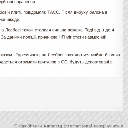
рйозні поранення.
азовій плиті, повідомляє ТАСС. Після вибуху балона в
ної шкоди.
 на Лесбосі також сталася сильна пожежа. Тоді від 3 до 4
. За даними поліції, причиною НП міг стати навмисний
союзом і Туреччиною, на Лесбосі знаходяться майже 6 тисяч
 вдасться отримати притулок в ЄС, будуть депортовані в
Співробітники Amnesty International повернулися в