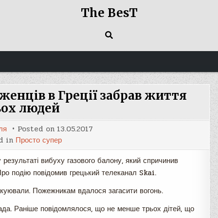
The BesT
женців в Греції забрав життя
ьох людей
ля
Posted on
13.05.2017
d in
Просто супер
у результаті вибуху газового балону, який спричинив
. Про подію повідомив грецький телеканал Skai.
вакуювали. Пожежникам вдалося загасити вогонь.
ада. Раніше повідомлялося, що не менше трьох дітей, що