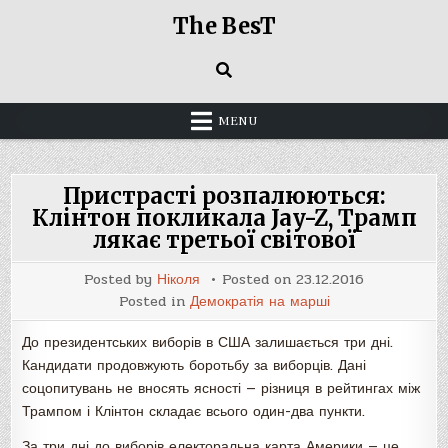
Skip
The BesT
to
content
MENU
Пристрасті розпалюються:
Клінтон покликала Jay-Z, Трамп
лякає третьої світової
Posted by
Ніколя
Posted on
23.12.2016
Posted in
Демократія на марші
До президентських виборів в США залишається три дні.
Кандидати продовжують боротьбу за виборців. Дані
соцопитувань не вносять ясності — різниця в рейтингах між
Трампом і Клінтон складає всього один-два пункти.
За три дні до виборів електоральна карта Америки — це