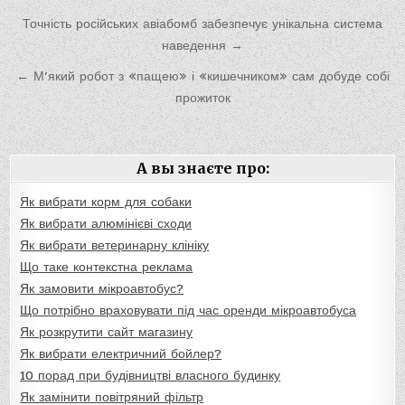
Навигация
Точність російських авіабомб забезпечує унікальна система
по
наведення →
записям
← М’який робот з «пащею» і «кишечником» сам добуде собі
прожиток
А вы знаєте про:
Як вибрати корм для собаки
Як вибрати алюмінієві сходи
Як вибрати ветеринарну клініку
Що таке контекстна реклама
Як замовити мікроавтобус?
Що потрібно враховувати під час оренди мікроавтобуса
Як розкрутити сайт магазину
Як вибрати електричний бойлер?
10 порад при будівництві власного будинку
Як замінити повітряний фільтр