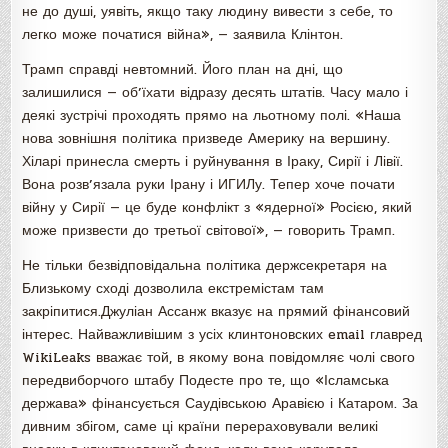
не до душі, уявіть, якщо таку людину вивести з себе, то
легко може початися війна», — заявила Клінтон.
Трамп справді невтомний. Його план на дні, що
залишилися — об’їхати відразу десять штатів. Часу мало і
деякі зустрічі проходять прямо на льотному полі. «Наша
нова зовнішня політика призведе Америку на вершину.
Хіларі принесла смерть і руйнування в Іраку, Сирії і Лівії.
Вона розв’язала руки Ірану і ИГИЛу. Тепер хоче почати
війну у Сирії — це буде конфлікт з «ядерної» Росією, який
може призвести до третьої світової», — говорить Трамп.
Не тільки безвідповідальна політика держсекретаря на
Близькому сході дозволила екстремістам там
закріпитися.Джуліан Ассанж вказує на прямий фінансовий
інтерес. Найважливішим з усіх клинтоновских email главред
WikiLeaks вважає той, в якому вона повідомляє чолі свого
передвиборчого штабу Подесте про те, що «Ісламська
держава» фінансується Саудівською Аравією і Катаром. За
дивним збігом, саме ці країни перераховували великі