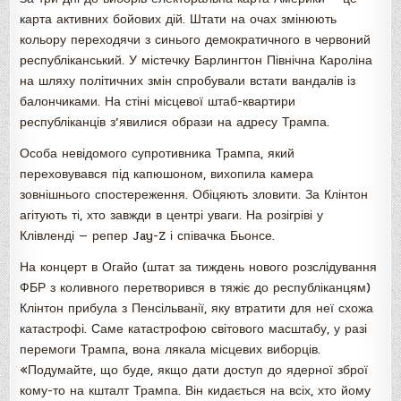
карта активних бойових дій. Штати на очах змінюють
кольору переходячи з синього демократичного в червоний
республіканський. У містечку Барлингтон Північна Кароліна
на шляху політичних змін спробували встати вандалів із
балончиками. На стіні місцевої штаб-квартири
республіканців з’явилися образи на адресу Трампа.
Особа невідомого супротивника Трампа, який
переховувався під капюшоном, вихопила камера
зовнішнього спостереження. Обіцяють зловити. За Клінтон
агітують ті, хто завжди в центрі уваги. На розігріві у
Клівленді — репер Jay-Z і співачка Бьонсе.
На концерт в Огайо (штат за тиждень нового розслідування
ФБР з коливного перетворився в тяжіє до республіканцям)
Клінтон прибула з Пенсільванії, яку втратити для неї схожа
катастрофі. Саме катастрофою світового масштабу, у разі
перемоги Трампа, вона лякала місцевих виборців.
«Подумайте, що буде, якщо дати доступ до ядерної зброї
кому-то на кшталт Трампа. Він кидається на всіх, хто йому