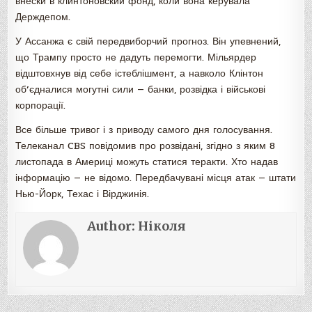
внески в клинтоновский фонд, коли вона керувала
Держдепом.
У Ассанжа є свій передвиборчий прогноз. Він упевнений,
що Трампу просто не дадуть перемогти. Мільярдер
відштовхнув від себе істеблішмент, а навколо Клінтон
об’єдналися могутні сили — банки, розвідка і військові
корпорації.
Все більше тривог і з приводу самого дня голосування.
Телеканал CBS повідомив про розвідані, згідно з яким 8
листопада в Америці можуть статися теракти. Хто надав
інформацію — не відомо. Передбачувані місця атак — штати
Нью-Йорк, Техас і Вірджинія.
Author:
Ніколя