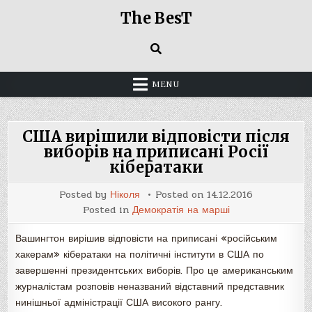
Skip
The BesT
to
content
MENU
США вирішили відповісти після
виборів на приписані Росії
кібератаки
Posted by
Ніколя
Posted on
14.12.2016
Posted in
Демократія на марші
Вашингтон вирішив відповісти на приписані «російським
хакерам» кібератаки на політичні інститути в США по
завершенні президентських виборів. Про це американським
журналістам розповів неназваний відставний представник
нинішньої адміністрації США високого рангу.