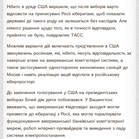
Нібито в уряді США вирішили, що після виборів варто
відповісти на приписувані Росії кібератаки, щоб показати:
державні дії такого роду не залишаться без наслідків. Але
ніякого рішення щодо того, як в точності відповідати,
прийнято не було, повідомляє ТАСС.
Можливі варіанти дій включають пред’явлення в США
звинувачень росіянам, які, нібито, несуть відповідальність за
хакерські атаки на американські комп’ютерні системи, а
також застосування односторонніх економічних санкцій до
Москві і навіть реалізація акцій відплати в російському
кіберпросторі.
До закінчення голосування у США на президентських
виборах Білий дім діяти побоювався. У Вашингтоні
вважають, що американські «відповідні заходи» могли
призвести до кібератаці з Росії, яка могла паралізувати
функціонування американської банківської комп’ютерної
мережі, роботі інтернет-провайдерів та виведення з ладу
системи електропостачання.