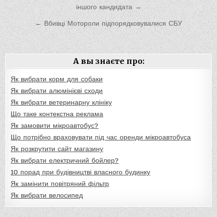
по
іншого кандидата →
записям
← Вбивці Мотороли підпорядковувалися СБУ
А вы знаєте про:
Як вибрати корм для собаки
Як вибрати алюмінієві сходи
Як вибрати ветеринарну клініку
Що таке контекстна реклама
Як замовити мікроавтобус?
Що потрібно враховувати під час оренди мікроавтобуса
Як розкрутити сайт магазину
Як вибрати електричний бойлер?
10 порад при будівництві власного будинку
Як замінити повітряний фільтр
Як вибрати велосипед