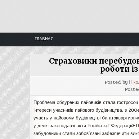
Skip
to
content
ГЛАВНАЯ
Страховики перебудов
роботи і
Posted by
Ніко
Poste
Проблема обдурених пайовиків стала гостросоці
інтереси учасників пайового будівництва, в 20
участь у пайовому будівництві багатоквартирних
у деякі законодавчі акти Російської Федерації».
забудовники стали зобов’язані забезпечити вик