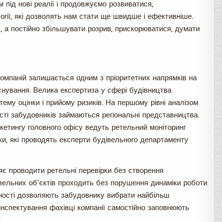
 під нові реалії і продовжуємо розвиватися,
огії, які дозволять нам стати ще швидше і ефективніше.
, а постійно збільшувати розрив, прискорюватися, думати
мпаній залишається одним з пріоритетних напрямків на
снування. Велика експертиза у сфері будівництва
ему оцінки і прийому ризиків. На першому рівні аналізом
сті забудовників займаються регіональні представництва.
ркетингу головного офісу ведуть ретельний моніторинг
ірки, які проводять експерти будівельного департаменту
яє проводити ретельні перевірки без створення
вельних об’єктів проходить без порушення динаміки роботи
ності дозволяють забудовнику вибрати найбільш
інспектування фахівці компанії самостійно заповнюють
.