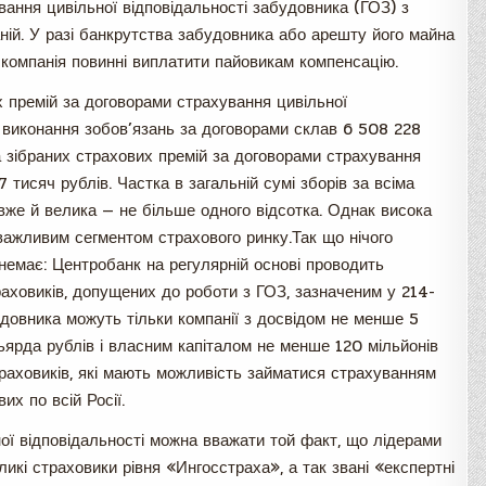
вання цивільної відповідальності забудовника (ГОЗ) з
ій. У разі банкрутства забудовника або арешту його майна
а компанія повинні виплатити пайовикам компенсацію.
х премій за договорами страхування цивільної
 виконання зобов’язань за договорами склав 6 508 228
а зібраних страхових премій за договорами страхування
 тисяч рублів. Частка в загальній сумі зборів за всіма
же й велика — не більше одного відсотка. Однак висока
ажливим сегментом страхового ринку.Так що нічого
немає: Центробанк на регулярній основі проводить
страховиків, допущених до роботи з ГОЗ, зазначеним у 214-
довника можуть тільки компанії з досвідом не менше 5
льярда рублів і власним капіталом не менше 120 мільйонів
траховиків, які мають можливість займатися страхуванням
х по всій Росії.
ої відповідальності можна вважати той факт, що лідерами
икі страховики рівня «Ингосстраха», а так звані «експертні