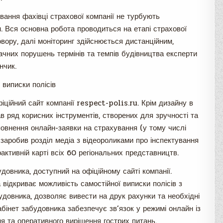
вання фахівці страхової компанії не турбують
. Вся основна робота проводиться на етапі страхової
вору, далі моніторинг здійснюється дистанційним,
начних порушень термінів та темпів будівництва експерти
нчик.
 виписки полісів
іційний сайт компанії respect-polis.ru. Крім дизайну в
 ряд корисних інструментів, створених для зручності та
аповнення онлайн-заявки на страхування (у тому числі
заробив розділ медіа з відеороликами про інспектування
рактивній карті всіх 60 регіональних представництв.
овника, доступний на офіційному сайті компанії.
 відкриває можливість самостійної виписки полісів з
удовника, дозволяє вивести на друк рахунки та необхідні
абінет забудовника забезпечує зв’язок у режимі онлайн із
я та оперативного вирішення гострих питань.