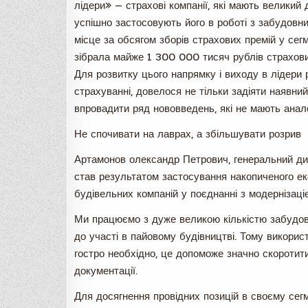
лідери» — страхові компанії, які мають великий 
успішно застосовують його в роботі з забудовни
місце за обсягом зборів страхових премій у се
зібрала майже 1 300 000 тисяч рублів страхових
Для розвитку цього напрямку і виходу в лідери 
страхуванні, довелося не тільки задіяти наявний
впровадити ряд нововведень, які не мають анало
Не спочивати на лаврах, а збільшувати розрив
Артамонов олександр Петрович, генеральний д
став результатом застосування накопиченого ек
будівельних компаній у поєднанні з модернізаці
Ми працюємо з дуже великою кількістю забудовни
до участі в пайовому будівництві. Тому викорис
гостро необхідно, це допоможе значно скоротит
документації.
Для досягнення провідних позицій в своєму сег