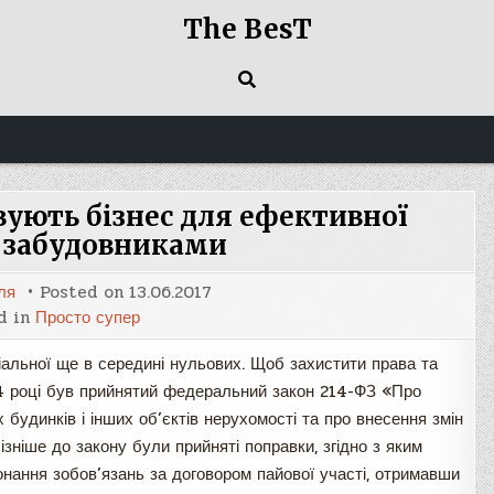
The BesT
ують бізнес для ефективної
з забудовниками
ля
Posted on
13.06.2017
d in
Просто супер
альної ще в середині нульових. Щоб захистити права та
04 році був прийнятий федеральний закон 214-ФЗ «Про
 будинків і інших об’єктів нерухомості та про внесення змін
Пізніше до закону були прийняті поправки, згідно з яким
онання зобов’язань за договором пайової участі, отримавши