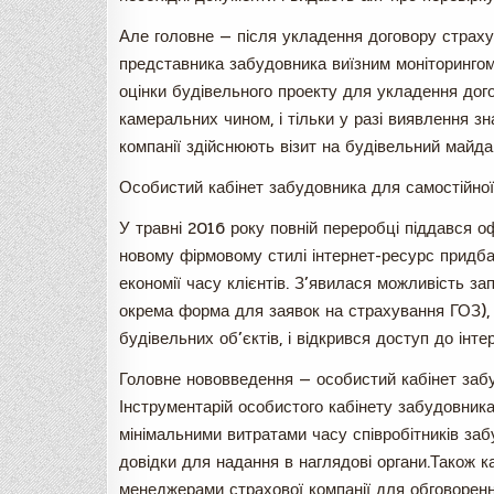
Але головне — після укладення договору страху
представника забудовника виїзним моніторингом
оцінки будівельного проекту для укладення дого
камеральних чином, і тільки у разі виявлення з
компанії здійснюють візит на будівельний майда
Особистий кабінет забудовника для самостійної
У травні 2016 року повній переробці піддався оф
новому фірмовому стилі інтернет-ресурс придбав
економії часу клієнтів. З’явилася можливість з
окрема форма для заявок на страхування ГОЗ), 
будівельних об’єктів, і відкрився доступ до інте
Головне нововведення — особистий кабінет забуд
Інструментарій особистого кабінету забудовника
мінімальними витратами часу співробітників заб
довідки для надання в наглядові органи.Також к
менеджерами страхової компанії для обговоренн