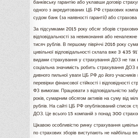
банківську гарантію або уклавши договір страху
одного з акредитованих ЦБ РФ страхових компан
судом банк (за наявності гарантії) або страхов
За підсумками 2015 року обсяг зборів страхови
відповідальності за невиконання або неналежне
тисяч рублів. В першому півріччі 2016 року сум
цивільної відповідальності склала вже 3 435 917
видами страхування у страхування ДОЗ не так в
соціальна значимість робить страхування ДОЗ в
дивного пильної уваги ЦБ РФ до його учасників 
перевірки фінансової стійкості і відповідності 
ФЗ вимогам. Працювати з відповідальністю забу
років, сумарним обсягом активів на суму від мі
рублів. На сайті ЦБ РФ опублікований список с
ДОЗ. Це всього 15 компаній з понад 300 страхови
Цікавою особливістю ринку страхування цивільн
по страхових зборів виступають не найбільш вел