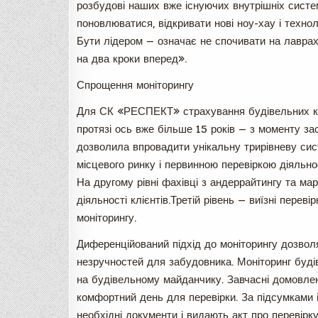
розбудові наших вже існуючих внутрішніх систем
поновлюватися, відкривати нові ноу-хау і технол
Бути лідером — означає не спочивати на лаврах
на два кроки вперед».
Спрощення моніторингу
Для СК «РЕСПЕКТ» страхування будівельних ко
протязі ось вже більше 15 років — з моменту за
дозволила впровадити унікальну трирівневу сист
місцевого ринку і первинною перевіркою діяльно
На другому рівні фахівці з андеррайтингу та ма
діяльності клієнтів.Третій рівень — виїзні перев
моніторингу.
Диференційований підхід до моніторингу дозвол
незручностей для забудовника. Моніторинг буді
на будівельному майданчику. Завчасні домовле
комфортний день для перевірки. За підсумками 
необхідні документи і видають акт про перевірку