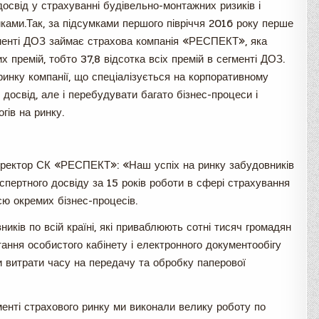
досвід у страхуванні будівельно-монтажних ризиків і
ками.Так, за підсумками першого півріччя 2016 року перше
гменті ДОЗ займає страхова компанія «РЕСПЕКТ», яка
 премій, тобто 37,8 відсотка всіх премій в сегменті ДОЗ.
ринку компанії, що спеціалізується на корпоративному
 досвід, але і перебудувати багато бізнес-процеси і
гів на ринку.
иректор СК «РЕСПЕКТ»: «Наш успіх на ринку забудовників
спертного досвіду за 15 років роботи в сфері страхування
єю окремих бізнес-процесів.
ків по всій країні, які приваблюють сотні тисяч громадян
тання особистого кабінету і електронного документообігу
и витрати часу на передачу та обробку паперової
менті страхового ринку ми виконали велику роботу по