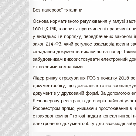
Без паперової тяганини
Основа нормативного регулювання у галузі заст
160 ЦК РФ, говорить: при вчиненні правочинів 
у випадках і в порядку, передбачених законом,
закон 214-ФЗ, який регулює взаємовідносини за
складання документів виключно на папері.Таким
забудовникам використовувати електронний доку
страховими компаніями.
Лідер ринку страхування ГОЗ з початку 2016 ро
документообігу, що дозволяє істотно заощаджув
документів у друкованій формі. За допомогою е
безпаперову реєстрацію договорів пайової учас
Росреестром прямо, уникаючи простоювання в че
страхової компанії готові надати консалтингов
електронного документообігу для взаємодії заб