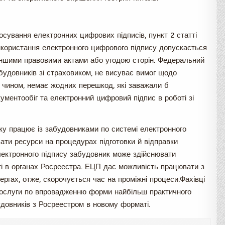
осування електронних цифрових підписів, пункт 2 статті
використання електронного цифрового підпису допускається
 іншими правовими актами або угодою сторін. Федеральний
будовників зі страховиком, не висуває вимог щодо
 чином, немає жодних перешкод, які заважали б
ментообіг та електронний цифровий підпис в роботі зі
ку працює із забудовниками по системі електронного
ати ресурси на процедурах підготовки й відправки
лектронного підпису забудовник може здійснювати
ті в органах Росреестра. ЕЦП дає можливість працювати з
ргах, отже, скорочується час на проміжні процеси.Фахівці
і послуги по впровадженню форми найбільш практичного
удовників з Росреестром в новому форматі.