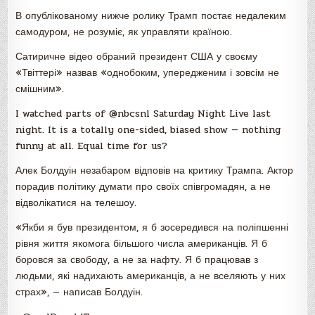
В опублікованому нижче ролику Трамп постає недалеким
самодуром, не розуміє, як управляти країною.
Сатиричне відео обраний президент США у своєму
«Твіттері» назвав «однобоким, упередженим і зовсім не
смішним».
I watched parts of @nbcsnl Saturday Night Live last
night. It is a totally one-sided, biased show — nothing
funny at all. Equal time for us?
Алек Болдуін незабаром відповів на критику Трампа. Актор
порадив політику думати про своїх співгромадян, а не
відволікатися на телешоу.
«Якби я був президентом, я б зосередився на поліпшенні
рівня життя якомога більшого числа американців. Я б
боровся за свободу, а не за нафту. Я б працював з
людьми, які надихають американців, а не вселяють у них
страх», — написав Болдуін.