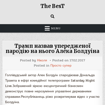
Skip
The BesT
to
content
MENU
Трамп назвав упередженої
пародію на нього Алека Болдуіна
Posted by
Ніколя
Posted on
17.02.2017
Posted in
Просто супер
Голлівудський актор Алек Болдуін спародіював Дональда
Трампа в ефірі комедійної телепрограми Saturday Night
Live.Зображений зіркою ексцентричний бізнесмен
демонструє повне нерозуміння управлінні державними
справами.Республіканець різко розкритикував відео з участю
Болдуіна.