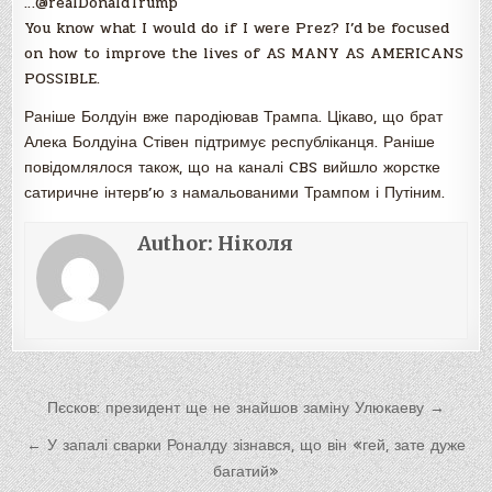
…@realDonaldTrump
You know what I would do if I were Prez? I’d be focused
on how to improve the lives of AS MANY AS AMERICANS
POSSIBLE.
Раніше Болдуін вже пародіював Трампа. Цікаво, що брат
Алека Болдуіна Стівен підтримує республіканця. Раніше
повідомлялося також, що на каналі CBS вийшло жорстке
сатиричне інтерв’ю з намальованими Трампом і Путіним.
Author:
Ніколя
Навигация
Пєсков: президент ще не знайшов заміну Улюкаеву →
по
← У запалі сварки Роналду зізнався, що він «гей, зате дуже
записям
багатий»