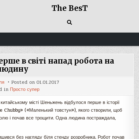
The BesT
ерше в світі напад робота на
людину
ля
Posted on
01.01.2017
d in
Просто супер
 китайському місті Шеньжень відбулося перше в історії
le Chubby» («Маленький товстун»), якого створили, щоб
тролю і почав все трощити. Одна людина постраждала,
ишився без нагляду біля стенду розробника. Робот почав