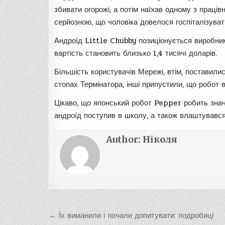
збивати огорожі, а потім наїхав одному з праців
серйозною, що чоловіка довелося госпіталізуват
Андроїд Little Chubby позиціонується виробнико
вартість становить близько 1,4 тисячі доларів.
Більшість користувачів Мережі, втім, поставили
стопах Термінатора, інші припустили, що робот 
Цікаво, що японський робот Pepper робить значн
андроїд поступив в школу, а також влаштувався 
Author:
Ніколя
Навигация
← Їх виманили і почали допитувати: подробиці