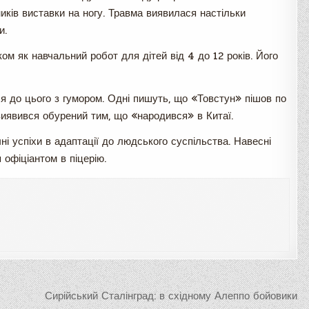
ників виставки на ногу. Травма виявилася настільки
и.
м як навчальний робот для дітей від 4 до 12 років. Його
ся до цього з гумором. Одні пишуть, що «Товстун» пішов по
виявився обурений тим, що «народився» в Китаї.
і успіхи в адаптації до людського суспільства. Навесні
офіціантом в піцерію.
Сирійський Сталінград: в східному Алеппо бойовики