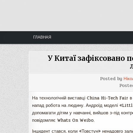
Skip
to
content
ГЛАВНАЯ
У Китаї зафіксовано п
Posted by
Ніко
Poste
На технологічній виставці China Hi-Tech Fair в
напад робота на людину. Андроїд моделі «Litt
допомагати дітям у навчанні, вийшов з-під кон
повідомляє Whats On Weibo.
Інцидент стався, коли «Товстун» ненадовго зал