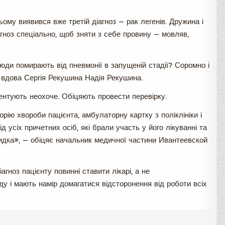
ому виявився вже третій діагноз — рак легенів. Дружина і
агноз спеціально, щоб зняти з себе провину — мовляв,
юди помирають від пневмонії в запущеній стадії? Соромно і
 вдова Сергія Рекушина Надія Рекушина.
ентують неохоче. Обіцяють провести перевірку.
рію хвороби пацієнта, амбулаторну картку з поліклініки і
 усіх причетних осіб, які брали участь у його лікуванні та
 швидка», — обіцяє начальник медичної частини Ивантеевской
агноз пацієнту повинні ставити лікарі, а не
у і мають намір домагатися відсторонення від роботи всіх