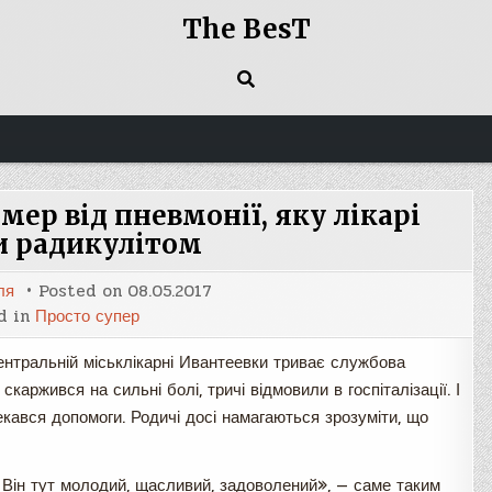
The BesT
омер від пневмонії, яку лікарі
и радикулітом
ля
Posted on
08.05.2017
d in
Просто супер
центральній міськлікарні Ивантеевки триває службова
 скаржився на сильні болі, тричі відмовили в госпіталізації. І
чекався допомоги. Родичі досі намагаються зрозуміти, що
 Він тут молодий, щасливий, задоволений», — саме таким