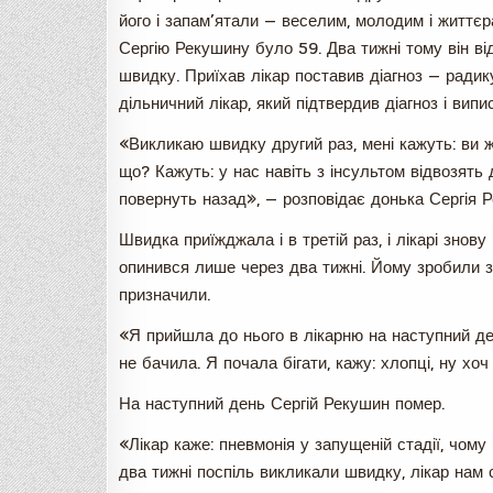
його і запам’ятали — веселим, молодим і життєра
Сергію Рекушину було 59. Два тижні тому він ві
швидку. Приїхав лікар поставив діагноз — радик
дільничний лікар, який підтвердив діагноз і випи
«Викликаю швидку другий раз, мені кажуть: ви ж
що? Кажуть: у нас навіть з інсультом відвозять
повернуть назад», — розповідає донька Сергія 
Швидка приїжджала і в третій раз, і лікарі знову 
опинився лише через два тижні. Йому зробили зн
призначили.
«Я прийшла до нього в лікарню на наступний ден
не бачила. Я почала бігати, кажу: хлопці, ну х
На наступний день Сергій Рекушин помер.
«Лікар каже: пневмонія у запущеній стадії, чом
два тижні поспіль викликали швидку, лікар нам с