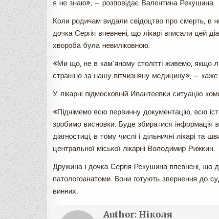
я не знаю», — розповідає Валентина Рекушина.
Коли родичам видали свідоцтво про смерть, в нь
дочка Сергія впевнені, що лікарі вписали цей ді
хвороба була невиліковною.
«Ми що, не в кам’яному столітті живемо, якщо л
страшно за нашу вітчизняну медицину», — каже
У лікарні підмосковній Ивантеевки ситуацію ком
«Піднімемо всю первинну документацію, всю істо
зробимо висновки. Буде збиратися інформація від
діагностиці, в тому числі і дільничні лікарі та
центральної міської лікарні Володимир Рижкин.
Дружина і дочка Сергія Рекушина впевнені, що ді
патологоанатоми. Вони готують звернення до суд
винних.
Author:
Ніколя