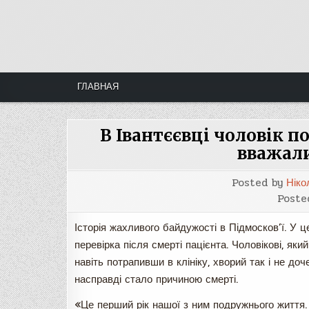
Skip
to
content
ГЛАВНАЯ
В Івантєєвці чоловік п
вважал
Posted by
Ніко
Poste
Історія жахливого байдужості в Підмосков’ї. У 
перевірка після смерті пацієнта. Чоловікові, який
навіть потрапивши в клініку, хворий так і не до
насправді стало причиною смерті.
«Це перший рік нашої з ним подружнього життя.