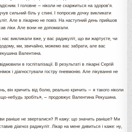
дісним. І головне — ніколи не скаржиться на здоров’я.
дчув сильний біль у спині. І попросив дочку викликати
уліт. Але в лікарню не повіз. На наступний день прийшов
сав ліки. Але вони не допомагали.
 нас викликали вже, у вас радикуліт, що ви жартуєте, чи
 додому, ми, звичайно, можемо вас забрати, але вас
Рекушина Валентина.
відмовили в госпіталізації. В результаті в лікарні Сергій
імок і діагностували гостру пневмонію. Але лікування не
ь, він кричить від болю, реально кричить — я такого ніколи
оч що-небудь зробіть», — продовжує Валентина Рекушина.
у ви раніше не зверталися? Я кажу: що значить раніше? Ми
тавив діагноз радикуліт. Лікар на мене дивиться і каже: ну,