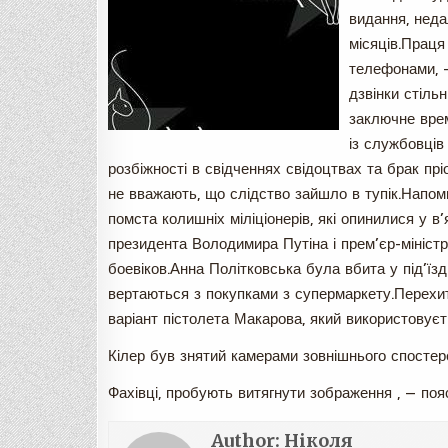
видання, неда
місяців.Праця
телефонами, —
дзвінки стіль
заключне врем
із службовців
розбіжності в свідченнях свідоцтвах та брак пр
не вважають, що слідство зайшло в тупік.Напомн
помста колишніх міліціонерів, які опинилися у в’
президента Володимира Путіна і прем’єр-мініст
боевіков.Анна Політковська була вбита у під’їзд
вертаються з покупками з супермаркету.Перехитр
варіант пістолета Макарова, який використовує
Кілер був знятий камерами зовнішнього спостере
Фахівці, пробують витягнути зображення , — поя
Author:
Ніколя