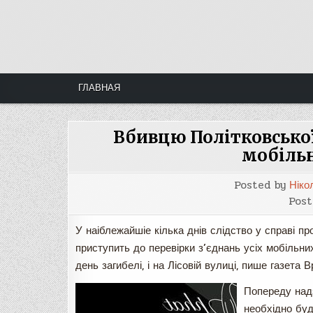
Skip
to
content
ГЛАВНАЯ
Вбивцю Політковської
мобіль
Posted by
Ніко
Post
У наіблежайшіе кілька днів слідство у справі пр
приступить до перевірки з’єднань усіх мобільни
день загибелі, і на Лісовій вулиці, пише газета 
Попереду надз
необхідно буд