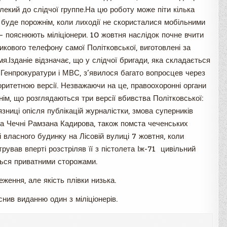
лекий до слідчої группе.На цю роботу може піти кілька
 буде порожнім, коли лиходії не скористалися мобільними
 пояснюють міліціонери. 10 жовтня наслідок почне вчити
никового телефону самої Політковської, виготовлені за
я.Ізданіе відзначає, що у слідчої бригади, яка складається
 Генпрокуратури і МВС, з’явилося багато вопросцев через
іоритетною версії. Незважаючи на це, правоохоронні органи
ім, що розглядаються три версії вбивства Політковської:
язниці опісля публікацій журналістки, змова суперників
ра Чечні Рамзана Кадирова, також помста чеченських
і власного будинку на Лісовій вулиці 7 жовтня, коли
ував вперті розстріляв її з пістолета Іж-71 цивільний
ться приватними сторожами.
ження, але якість плівки низька.
снив виданню один з міліціонерів.