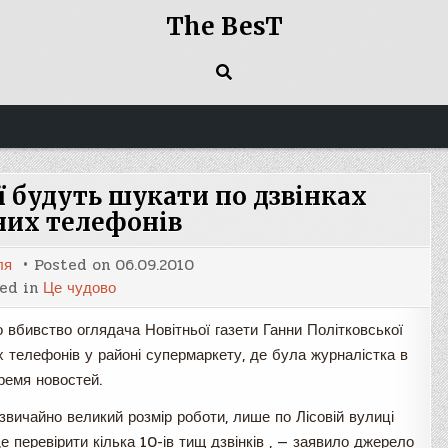
The BesT
 будуть шукати по дзвінках
них телефонів
ля
Posted on
06.09.2010
ed in
Це чудово
о вбивство оглядача Новітньої газети Ганни Політковської
х телефонів у районі супермаркету, де була журналістка в
Время новостей.
вичайно великий розмір роботи, лише по Лісовій вулиці
е перевірити кілька 10-ів тищ дзвінків , — заявило джерело