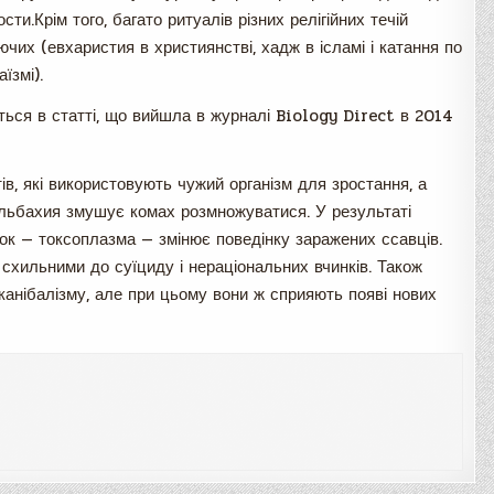
ти.Крім того, багато ритуалів різних релігійних течій
чих (евхаристия в християнстві, хадж в ісламі і катання по
їзмі).
ться в статті, що вийшла в журналі Biology Direct в 2014
ів, які використовують чужий організм для зростання, а
вольбахия змушує комах розмножуватися. У результаті
шок — токсоплазма — змінює поведінку заражених ссавців.
схильними до суїциду і нераціональних вчинків. Також
канібалізму, але при цьому вони ж сприяють появі нових