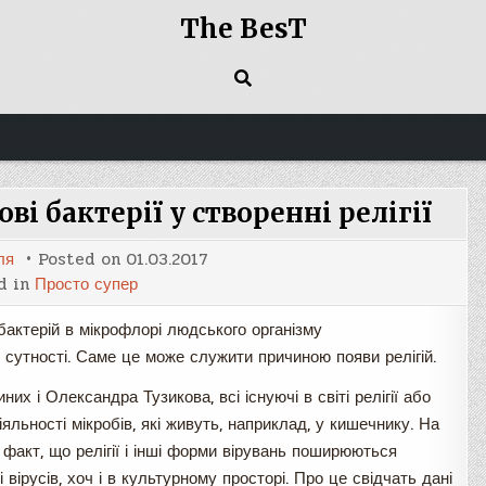
The BesT
і бактерії у створенні релігії
ля
Posted on
01.03.2017
d in
Просто супер
актерій в мікрофлорі людського організму
 сутності. Саме це може служити причиною появи релігій.
х і Олександра Тузикова, всі існуючі в світі релігії або
льності мікробів, які живуть, наприклад, у кишечнику. На
 факт, що релігії і інші форми вірувань поширюються
 і вірусів, хоч і в культурному просторі. Про це свідчать дані