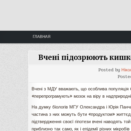
Skip
to
content
ГЛАВНАЯ
Вчені підозрюють кишков
Posted by
Ніко
Poste
Вчені з МДУ вважають, що особлива популяція б
«перепрограмують» мозок на віру в надприродні
На думку біологів МГУ Олександра і Юрія Панчини
частина з них можуть бути «продуктом» життєдія
підтвердження своєї гіпотези вчені наводять той
приблизно так само, як і епідемії різних мікробів