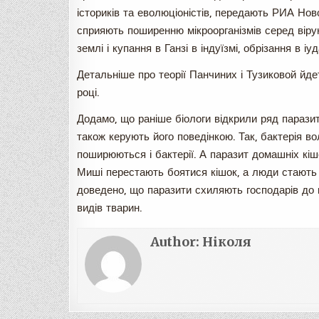
істориків та еволюціоністів, передають РИА Новос
сприяють поширенню мікроорганізмів серед вірую
землі і купання в Ганзі в індуїзмі, обрізання в іуда
Детальніше про теорії Панчиних і Тузиковой йде
році.
Додамо, що раніше біологи відкрили ряд паразит
також керують його поведінкою. Так, бактерія 
поширюються і бактерії. А паразит домашніх кі
Миші перестають боятися кішок, а люди стають 
доведено, що паразити схиляють господарів до 
видів тварин.
Author:
Ніколя