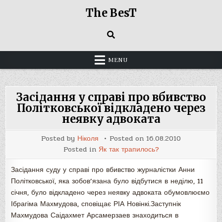
Skip
The BesT
to
content
MENU
Засідання у справі про вбивство
Політковської відкладено через
неявку адвоката
Posted by
Ніколя
Posted on
16.08.2010
Posted in
Як так трапилось?
Засідання суду у справі про вбивство журналістки Анни
Політковської, яка зобов’язана було відбутися в неділю, 11
січня, було відкладено через неявку адвоката обумовлюємо
Ібрагіма Махмудова, сповіщає РІА Новінкі.Заступнік
Махмудова Саідахмет Арсамерзаев знаходиться в