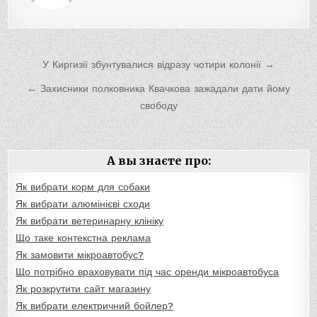
Навигация
У Киргизії збунтувалися відразу чотири колонії →
по
← Захисники полковника Квачкова зажадали дати йому
записям
свободу
А вы знаєте про:
Як вибрати корм для собаки
Як вибрати алюмінієві сходи
Як вибрати ветеринарну клініку
Що таке контекстна реклама
Як замовити мікроавтобус?
Що потрібно враховувати під час оренди мікроавтобуса
Як розкрутити сайт магазину
Як вибрати електричний бойлер?