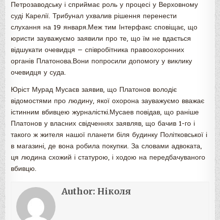
Петрозаводську і сприймає роль у процесі у Верховному
суді Карелії. Трибунал ухвалив рішення перенести
слухання на 19 января.Меж тим Інтерфакс сповіщає, що
юристи зауважуємо заявили про те, що їм не вдається
відшукати очевидця — співробітника правоохоронних
органів Платонова.Вони попросили допомогу у виклику
очевидця у суда.
Юріст Мурад Мусаєв заявив, що Платонов володіє
відомостями про людину, якої охорона зауважуємо вважає
істинним вбивцею журналісткі.Мусаев повідав, що раніше
Платонов у власних свідченнях заявляв, що бачив 1-го і
такого ж жителя нашої планети біля будинку Політковської і
в магазині, де вона робила покупки. За словами адвоката,
ця людина схожий і статурою, і ходою на передбачуваного
вбивцю.
Author:
Ніколя