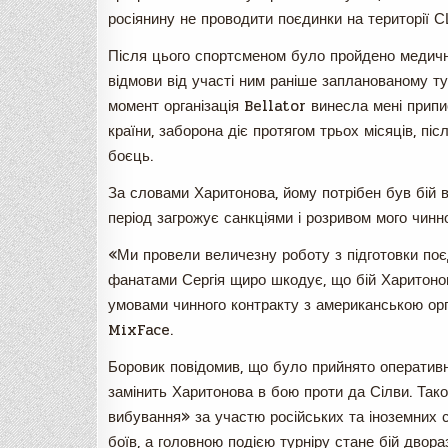
росіянину не проводити поєдинки на території 
Після цього спортсменом було пройдено медичн
відмови від участі ним раніше запланованому ту
момент організація Bellator винесла мені припи
країни, заборона діє протягом трьох місяців, пі
боєць.
За словами Харитонова, йому потрібен був бій в
період загрожує санкціями і розривом мого чинн
«Ми провели величезну роботу з підготовки поє
фанатами Сергія щиро шкодує, що бій Харитоно
умовами чинного контракту з американською орг
MixFace.
Боровик повідомив, що було прийнято оператив
замінить Харитонова в бою проти да Сілви. Також
вибування» за участю російських та іноземних 
боїв, а головною подією турніру стане бій двор