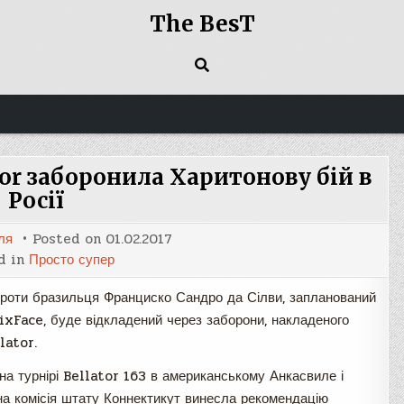
The BesT
or заборонила Харитонову бій в
Росії
ля
Posted on
01.02.2017
d in
Просто супер
 проти бразильця Франциско Сандро да Сілви, запланований
MixFace, буде відкладений через заборони, накладеного
lator.
на турнірі Bellator 163 в американському Анкасвиле і
на комісія штату Коннектикут винесла рекомендацію