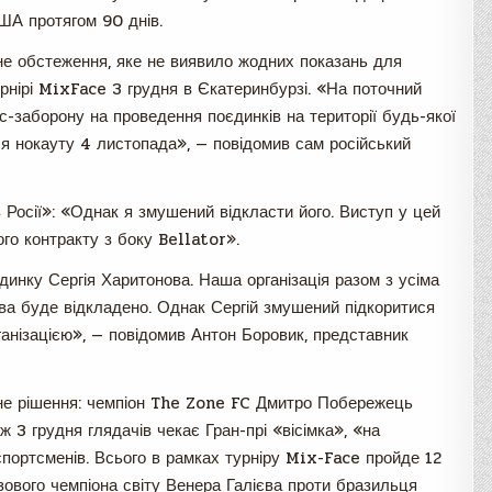
США протягом 90 днів.
е обстеження, яке не виявило жодних показань для
рнірі MixFace 3 грудня в Єкатеринбурзі. «На поточний
с-заборону на проведення поєдинків на території будь-якої
сля нокауту 4 листопада», — повідомив сам російський
 Росії»: «Однак я змушений відкласти його. Виступ у цей
ого контракту з боку Bellator».
динку Сергія Харитонова. Наша організація разом з усіма
ва буде відкладено. Однак Сергій змушений підкоритися
анізацією», — повідомив Антон Боровик, представник
не рішення: чемпіон The Zone FC Дмитро Побережець
 3 грудня глядачів чекає Гран-прі «вісімка», «на
спортсменів. Всього в рамках турніру Mix-Face пройде 12
азового чемпіона світу Венера Галієва проти бразильця