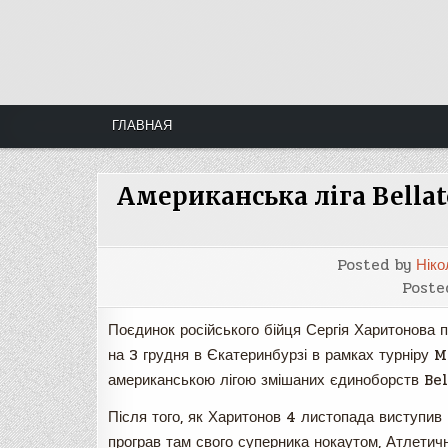
Skip
to
content
ГЛАВНАЯ
Американська ліга Bellat
Posted by
Ніко
Poste
Поєдинок російського бійця Сергія Харитонова
на 3 грудня в Єкатеринбурзі в рамках турніру 
американською лігою змішаних єдиноборств Bel
Після того, як Харитонов 4 листопада виступив 
програв там свого суперника нокаутом, Атлетич