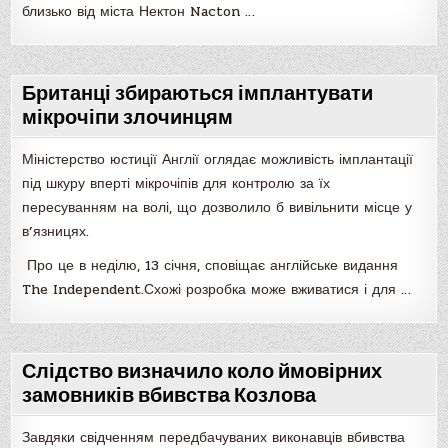
близько від міста Нектон Nacton …
Британці збираються імплантувати
мікрочіпи злочинцям
Міністерство юстиції Англії оглядає можливість імплантації
під шкуру вперті мікрочіпів для контролю за їх
пересуванням на волі, що дозволило б вивільнити місце у
в’язницях.
Про це в неділю, 13 січня, сповіщає англійське видання
The Independent.Схожі розробка може вживатися і для …
Слідство визначило коло ймовірних
замовників вбивства Козлова
Завдяки свідченням передбачуваних виконавців вбивства