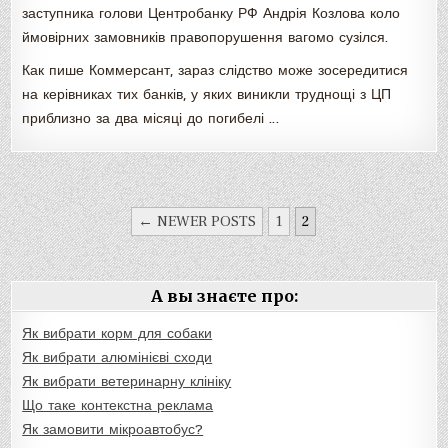
заступника голови Центробанку РФ Андрія Козлова коло
ймовірних замовників правопорушення вагомо сузілся.
Как пише Коммерсант, зараз слідство може зосередитися
на керівниках тих банків, у яких виникли труднощі з ЦП
приблизно за два місяці до погибелі …
НАВИГАЦИЯ
← NEWER POSTS
1
2
ПО
ЗАПИСЯМ
А вы знаєте про:
Як вибрати корм для собаки
Як вибрати алюмінієві сходи
Як вибрати ветеринарну клініку
Що таке контекстна реклама
Як замовити мікроавтобус?