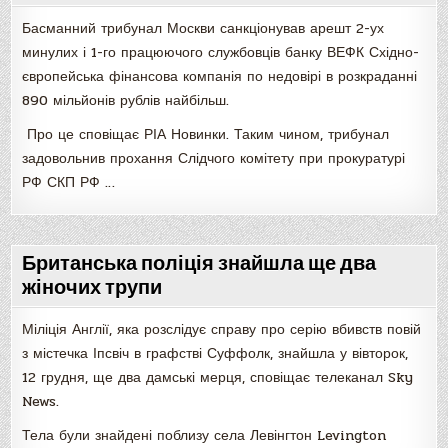
Басманний трибунал Москви санкціонував арешт 2-ух
минулих і 1-го працюючого службовців банку ВЕФК Східно-
європейська фінансова компанія по недовірі в розкраданні
890 мільйонів рублів найбільш.
Про це сповіщає РІА Новинки. Таким чином, трибунал
задовольнив прохання Слідчого комітету при прокуратурі
РФ СКП РФ …
Британська поліція знайшла ще два
жіночих трупи
Міліція Англії, яка розслідує справу про серію вбивств повій
з містечка Іпсвіч в графстві Суффолк, знайшла у вівторок,
12 грудня, ще два дамські мерця, сповіщає телеканал Sky
News.
Тела були знайдені поблизу села Левінгтон Levington