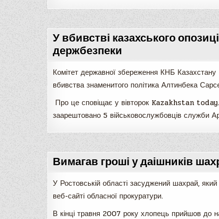
У вбивстві казахського опозиц
держбезпеки
Комітет державної збереження КНБ Казахстану п
вбивства знаменитого політика Алтинбека Сарсен
Про це сповіщає у вівторок Kazakhstan today. 
заарештовано 5 військовослужбовців служби А
Вимагав гроші у даішників шахр
У Ростовській області засуджений шахрай, яки
веб-сайті обласної прокуратури.
В кінці травня 2007 року хлопець прийшов до н