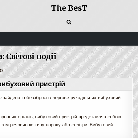
The BesT
: Світові події
10
вибуховий пристрій
знайдено і обеззброєна чергове рукодільних вибуховий
оронних органів, вибуховий пристрій представляв собою
 хім речовиною типу пороху або селітри. Вибуховий