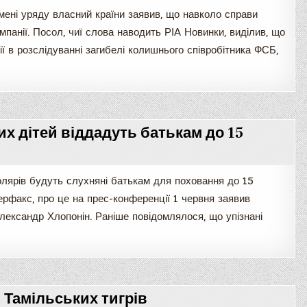
імені уряду власний країни заявив, що навколо справи
мпанії. Посол, чиї слова наводить РІА Новинки, виділив, що
ї в розслідуванні загибелі колишнього співробітника ФСБ,
х дітей віддадуть батькам до 15
олярів будуть слухняні батькам для поховання до 15
ерфакс, про це на прес-конференції 1 червня заявив
ександр Хлопонін. Раніше повідомлялося, що упізнані
я Тамільських тигрів