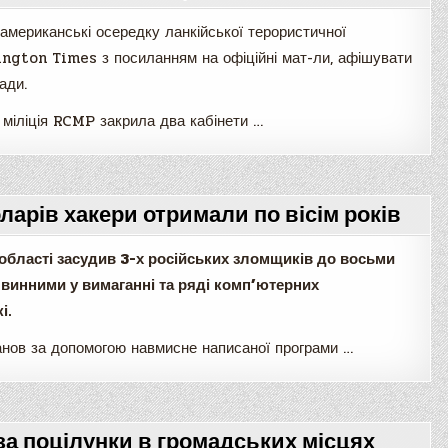
оамериканські осередку ланкійської терористичної
hington Times з посиланням на офіційні мат-ли, афішувати
ади.
 міліція RCMP закрила два кабінети …
ларів хакери отримали по вісім років
області засудив 3-х російських зломщиків до восьми
 винними у вимаганні та ряді комп’ютерних
і.
анов за допомогою навмисне написаної програми …
 за поцілунки в громадських місцях