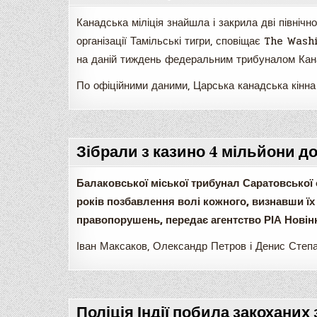
Канадська міліція знайшла і закрила дві північн
організації Тамільські тигри, сповіщає The Was
на даній тиждень федеральним трибуналом Кан
По офіційними даними, Царська канадська кінна
Зібрали з казино 4 мільйони до
Балаковської міської трибунал Саратовської 
років позбавлення волі кожного, визнавши їх
правопорушень, передає агентство РІА Новінк
Іван Максаков, Олександр Петров і Денис Степ
Поліція Індії побила закоханих