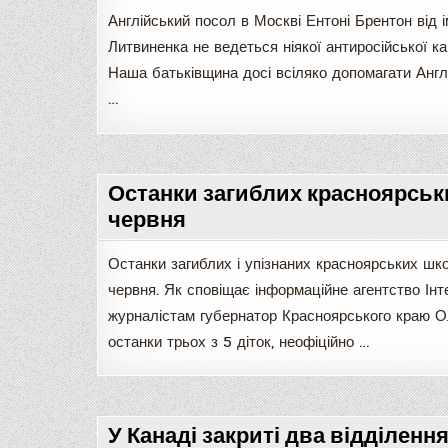
Англійський посол в Москві Ентоні Брентон від 
Литвиненка не ведеться ніякої антиросійської ка
Наша батьківщина досі всіляко допомагати Англі
…
Останки загиблих красноярськи
червня
Останки загиблих і упізнаних красноярських шк
червня. Як сповіщає інформаційне агентство Інт
журналістам губернатор Красноярського краю Ол
останки трьох з 5 діток, неофіційно …
У Канаді закриті два відділенн