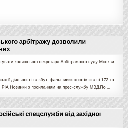
ького арбітражу дозволили
них
тувати колишнього секретаря Арбітражного суду Москви
ької діяльності та збуті фальшивих коштів статті 172 та
є РІА Новинки з посиланням на прес-службу МВД.По …
сійські спецслужби від західної