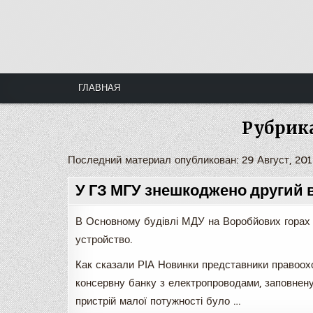
Skip
to
content
ГЛАВНАЯ
Рубрика
Последний материал опубликован: 29 Август, 20
У ГЗ МГУ знешкоджено другий 
В Основному будівлі МДУ на Воробйових горах 
устройство.
Как сказали РІА Новинки представники правоох
консервну банку з електропроводами, заповнену
пристрій малої потужності було …