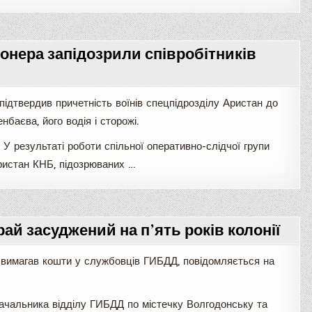
іонера запідозрили співробітників
ідтвердив причетність воїнів спецпідрозділу Аристан до
баєва, його водія і сторожі.
У результаті роботи спільної оперативно-слідчої групи
ристан КНБ, підозрюваних …
ай засуджений на п’ять років колонії
й вимагав кошти у службовців ГИБДД, повідомляється на
ачальника відділу ГИБДД по містечку Волгодонську та