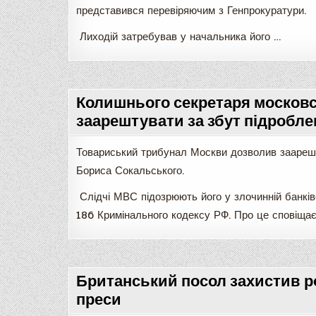
представився перевіряючим з Генпрокуратури.
Лиходій затребував у начальника його …
Колишнього секретаря московс
заарештувати за збут підробле
Товариський трибунал Москви дозволив заареш
Бориса Сокальського.
Слідчі МВС підозрюють його у злочинній банківс
186 Кримінального кодексу РФ. Про це сповіща
Британський посол захистив ро
преси