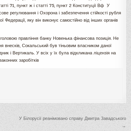
тті 71, пункт ж і статті 75, пункт 2 Конституції Вф У
сове регулювання і Охорона і забезпечення стійкості рубля
 Федерації, яку він виконує самостійно від інших органів
головою правління банку Новенька фінансова позиція. Не
ня внесків, Сокальський був тіньовим власником даної
одник і Вертикаль. У всіх у їх була відкликана ліцензія на
законних заробітків
У Білорусії реанімовано справу Дмитра Завадського
→