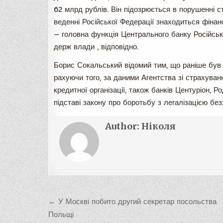
62 млрд рублів. Він підозрюється в порушенні ста
веденні Російської Федерації знаходиться фінан
— головна функція Центрального банку Російської
держ влади , відповідно.
Борис Сокальський відомий тим, що раніше був 
рахуючи того, за даними Агентства зі страхуван
кредитної організації, також банків Центуріон, Р
підставі закону про боротьбу з легалізацією без
Author:
Ніколя
Навигация
← У Москві побито другий секретар посольства
по
Польщі