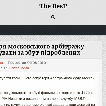
The BesT
ря московського арбітражу
вати за збут підроблених
ля
Posted on
06.08.2010
ed in
Світові події
тувати колишнього секретаря Арбітражного суду Москви
ької діяльності та збуті фальшивих коштів статті 172 та
є РІА Новинки з посиланням на прес-службу МВД.По
конних групу, за допомогою якої завдав шкоди державі на