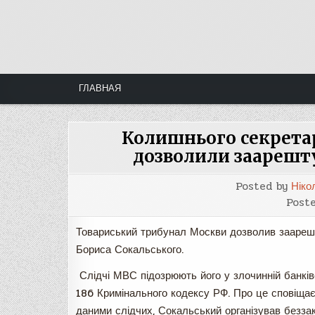
Skip
to
content
ГЛАВНАЯ
Колишнього секрета
дозволили заарешту
Posted by
Ніко
Post
Товариський трибунал Москви дозволив заареш
Бориса Сокальського.
Слідчі МВС підозрюють його у злочинній банківс
186 Кримінального кодексу РФ. Про це сповіща
даними слідчих, Сокальський організував безза