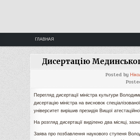
Skip
to
content
ГЛАВНАЯ
Дисертацію Мединськог
Posted by
Ніко
Poste
Перегляд дисертації міністра культури Володим
дисертацію міністра на висновок спеціалізовано
університет вирішив президія Вищої атестаційної 
На розгляд дисертації виділено два місяці, заз
Заява про позбавлення наукового ступеня Воло