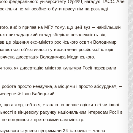
ького федерального університету (УрФУ), нагадує ТАСС. Але
оскільки не міг особисто бути присутнім на розгляді
того, вибір припав на МГУ тому, що цей вуз — найбільший
ько-викладацький склад зберігає незалежність від
вав це рішення екс-міністр російського освіти Володимир
агаються об’єктивності у висвітленні російської історії
исвячена дисертація Володимира Мединського.
 того, як дисертацію міністра культури Росії перевірили
 робота просто ненаучна, а місцями і просто абсурдна», —
Диссернет» Іван Бабицький.
, що автор, тобто я, ставлю на перше оцінки тієї чи іншої
яльності в кінцевому рахунку національним інтересам Росії в
 не погодився з претензіями сам міністр.
наукового ступеня підтримали 24 історика — члена