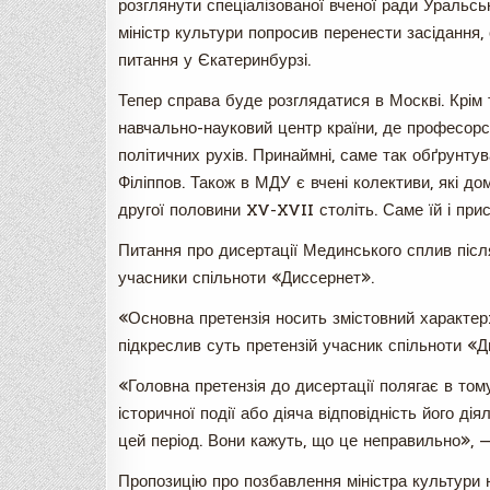
розглянути спеціалізованої вченої ради Уральс
міністр культури попросив перенести засідання, 
питання у Єкатеринбурзі.
Тепер справа буде розглядатися в Москві. Крім 
навчально-науковий центр країни, де професорс
політичних рухів. Принаймні, саме так обґрунту
Філіппов. Також в МДУ є вчені колективи, які дом
другої половини XV-XVII століть. Саме їй і пр
Питання про дисертації Мединського сплив після
учасники спільноти «Диссернет».
«Основна претензія носить змістовний характер:
підкреслив суть претензій учасник спільноти «
«Головна претензія до дисертації полягає в тому
історичної події або діяча відповідність його ді
цей період. Вони кажуть, що це неправильно», —
Пропозицію про позбавлення міністра культури 