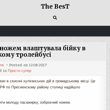
The BesT
з ножем влаштувала бійку в
кому тролейбусі
ля
Posted on
12.08.2017
d in
Просто супер
ою в скоєнні хуліганських дій в громадському місці. Це
Д РФ по Пресненскому району столиці надійшло
ити молоду пасажирку, озброєний ножем.