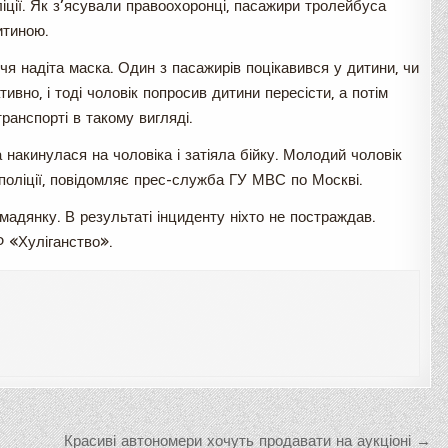
ліції. Як з’ясували правоохоронці, пасажири тролейбуса
итиною.
чя надіта маска. Один з пасажирів поцікавився у дитини, чи
тивно, і тоді чоловік попросив дитини пересісти, а потім
ранспорті в такому вигляді.
 накинулася на чоловіка і затіяла бійку. Молодий чоловік
в поліції, повідомляє прес-служба ГУ МВС по Москві.
адянку. В результаті інциденту ніхто не постраждав.
 «Хуліганство».
х
Красиві автономери хочуть продавати на аукціоні →