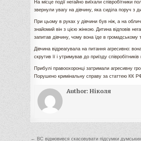
На місце події негайно виїхали співробітники по
звернули увагу на дівчину, яка сиділа поруч з д
При цьому в руках у дівчини був ніж, а на облич
знайомий він з цією жінкою. Дитина відповів нега
запитав дівчину, чому вона їде в громадському т
Дівчина відреагувала на питання агресивно: вона
скрутив її і утримував до приїзду співробітникі
Прибулі правоохоронці затримали агресивну гром
Порушено кримінальну справу за статтею КК РФ
Author:
Ніколя
Навигация
← ВС відмовився скасовувати підсумки думськи