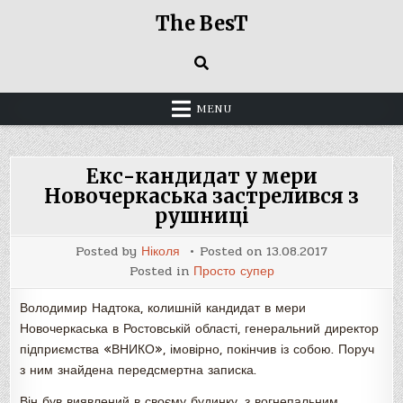
Skip
The BesT
to
content
MENU
Екс-кандидат у мери
Новочеркаська застрелився з
рушниці
Posted by
Ніколя
Posted on
13.08.2017
Posted in
Просто супер
Володимир Надтока, колишній кандидат в мери
Новочеркаська в Ростовській області, генеральний директор
підприємства «ВНИКО», імовірно, покінчив із собою. Поруч
з ним знайдена передсмертна записка.
Він був виявлений в своєму будинку, з вогнепальним