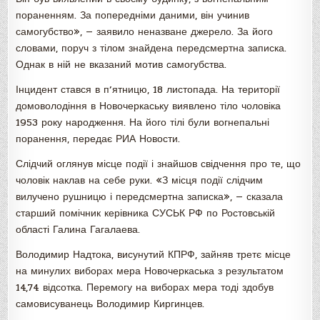
пораненням. За попередніми даними, він учинив
самогубство», — заявило неназване джерело. За його
словами, поруч з тілом знайдена передсмертна записка.
Однак в ній не вказаний мотив самогубства.
Інцидент стався в п’ятницю, 18 листопада. На території
домоволодіння в Новочеркаську виявлено тіло чоловіка
1953 року народження. На його тілі були вогнепальні
поранення, передає РИА Новости.
Слідчий оглянув місце події і знайшов свідчення про те, що
чоловік наклав на себе руки. «З місця події слідчим
вилучено рушницю і передсмертна записка», — сказала
старший помічник керівника СУСЬК РФ по Ростовській
області Галина Гагалаева.
Володимир Надтока, висунутий КПРФ, зайняв третє місце
на минулих виборах мера Новочеркаська з результатом
14,74 відсотка. Перемогу на виборах мера тоді здобув
самовисуванець Володимир Киргинцев.