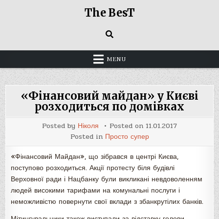
Skip
The BesT
to
content
MENU
«Фінансовий майдан» у Києві
розходиться по домівках
Posted by
Ніколя
Posted on
11.01.2017
Posted in
Просто супер
«Фінансовий Майдан», що зібрався в центрі Києва,
поступово розходиться. Акції протесту біля будівлі
Верховної ради і Нацбанку були викликані невдоволенням
людей високими тарифами на комунальні послуги і
неможливістю повернути свої вклади з збанкрутілих банків.
Мітингувальники також виступали за відставку голови