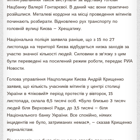
Нацбанку Валерії Гонтарєвої. В даний час вони практично
розійшлися. Металеві кордони на місці проведення мітингів
починають розбирати. Відновлено рух транспорту по
головній вулиці Києва — Хрещатику.
Національна поліція заявила раніше, що з 15 по 27
листопада на території Києва відбудеться низка заходів за
участю значної кількості людей. Силовики в зв’язку з цим
були переведені на посилений режим роботи, передає РИА
Новости.
Голова управління Нацполиции Києва Андрій Крищенко
заявив, що кількість учасників мітингів у центрі столиці
України в «піковий» період протестів у вівторок, 15
листопада, склала 6,5 тисячі осіб. «Було близько 3 тисяч
людей біля Верховної Ради, до 3,5 тисячі — біля
Національного банку України. Все спокійно, ніяких
інцидентів не було, затриманих немає», — сказав Крищенко
журналістам.