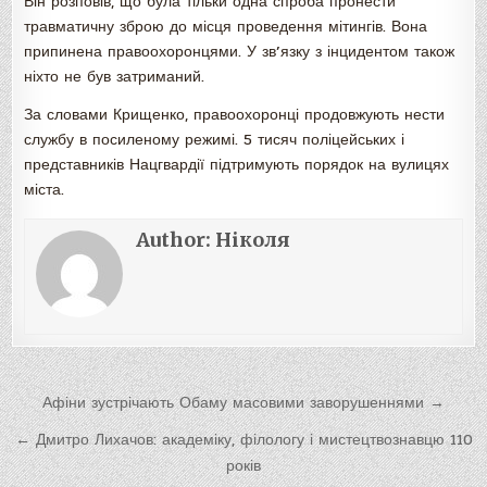
Він розповів, що була тільки одна спроба пронести
травматичну зброю до місця проведення мітингів. Вона
припинена правоохоронцями. У зв’язку з інцидентом також
ніхто не був затриманий.
За словами Крищенко, правоохоронці продовжують нести
службу в посиленому режимі. 5 тисяч поліцейських і
представників Нацгвардії підтримують порядок на вулицях
міста.
Author:
Ніколя
Навигация
Афіни зустрічають Обаму масовими заворушеннями →
по
← Дмитро Лихачов: академіку, філологу і мистецтвознавцю 110
записям
років