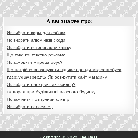
А вы знаєте про:
Як вибрати корм для собаки
Як вибрати алюмінієві сходи
Як вибрати ветеринарну клініку
Що таке контекстна реклама
Як замовити мікроавтобус?
Що потрібно враховувати під час оренди мікроавтобуса
http://glavspec.ru/
Як розкрутити сайт магазину
Як вибрати електричний бойлер?
10 порад при будівництві власного будинку
Як замінити повітряний фільтр
Як вибрати велосипед
Copyright © 2026 The BesT