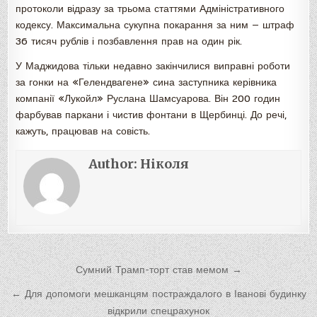
протоколи відразу за трьома статтями Адміністративного
кодексу. Максимальна сукупна покарання за ним — штраф
36 тисяч рублів і позбавлення прав на один рік.
У Маджидова тільки недавно закінчилися виправні роботи
за гонки на «Гелендвагене» сина заступника керівника
компанії «Лукойл» Руслана Шамсуарова. Він 200 годин
фарбував паркани і чистив фонтани в Щербинці. До речі,
кажуть, працював на совість.
Author:
Ніколя
Навигация
Сумний Трамп-торт став мемом →
по
← Для допомоги мешканцям постраждалого в Іванові будинку
записям
відкрили спецрахунок