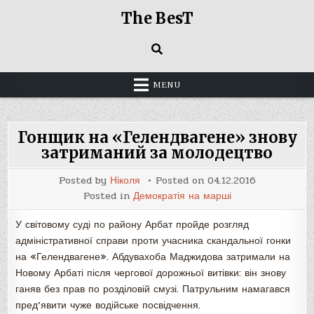
Skip
The BesT
to
content
MENU
Гонщик на «Гелендвагене» знову
затриманий за молодецтво
Posted by
Ніколя
Posted on
04.12.2016
Posted in
Демократія на марші
У світовому суді по району Арбат пройде розгляд
адміністративної справи проти учасника скандальної гонки
на «Гелендвагене». Абдувахоба Маджидова затримали на
Новому Арбаті після чергової дорожньої витівки: він знову
ганяв без прав по розділовій смузі. Патрульним намагався
пред’явити чуже водійське посвідчення.