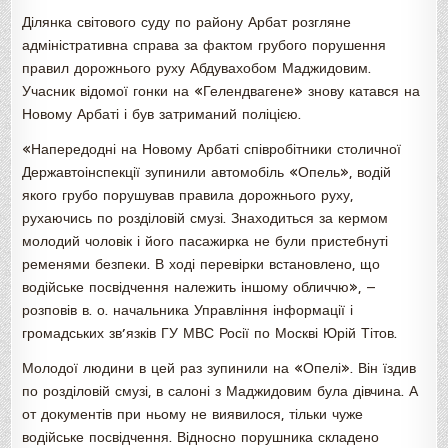
Ділянка світового суду по району Арбат розгляне
адміністративна справа за фактом грубого порушення
правил дорожнього руху Абдувахобом Маджидовим.
Учасник відомої гонки на «Гелендвагене» знову катався на
Новому Арбаті і був затриманий поліцією.
«Напередодні на Новому Арбаті співробітники столичної
Державтоінспекції зупинили автомобіль «Опель», водій
якого грубо порушував правила дорожнього руху,
рухаючись по розділовій смузі. Знаходиться за кермом
молодий чоловік і його пасажирка не були пристебнуті
ременями безпеки. В ході перевірки встановлено, що
водійське посвідчення належить іншому обличчю», —
розповів в. о. начальника Управління інформації і
громадських зв’язків ГУ МВС Росії по Москві Юрій Тітов.
Молодої людини в цей раз зупинили на «Опелі». Він їздив
по розділовій смузі, в салоні з Маджидовим була дівчина. А
от документів при ньому не виявилося, тільки чуже
водійське посвідчення. Відносно порушника складено