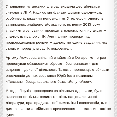
У завдання луганських ультрас входила дестабілізація
ситуації в ЛНР. Радикальні фанати шукали однодумців,
особливо їх цікавили неповнолітні. У телефоні одного із
затриманих знайдено зйомка того, як влітку 2015 року
учасники угрупування проводять націоналістичну акцію —
спалюють прапор ЛНР. Але палити прапори під
праворадикальні речівки — далеко не єдине завдання, яке
ставили перед ультрас їх покровителі.
Артему Ахмерова спільний знайомий з Овчаренко не раз
пропонував обзавестися зброєю і боєприпасами для
ведення підривної діяльності. Також з пропозицією вбивати
ополченців до них звертався Юрій Іов з позивним
«Таксист», боєць карального батальйону «Азов».
У ході обшуків, проведених за кількома адресами, було
виявлено не тільки велика кількість націоналістичної
літератури, праворадикальної символіки і спецзасоби, але і
димові шашки армійського призначення — в магазині такі не
купиш.