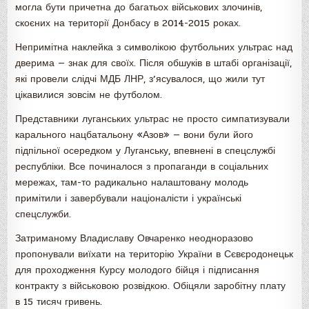
могла бути причетна до багатьох військових злочинів,
скоєних на території Донбасу в 2014-2015 роках.
Непримітна наклейка з символікою футбольних ультрас над
дверима — знак для своїх. Після обшуків в штабі організації,
які провели слідчі МДБ ЛНР, з’ясувалося, що жили тут
цікавилися зовсім не футболом.
Представники луганських ультрас не просто симпатизували
карального нацбатальону «Азов» — вони були його
підпільної осередком у Луганську, впевнені в спецслужбі
республіки. Все починалося з пропаганди в соціальних
мережах, там-то радикально налаштовану молодь
примітили і завербували націоналісти і українські
спецслужби.
Затриманому Владиславу Овчаренко неодноразово
пропонували виїхати на територію України в Сєвєродонецьк
для проходження Курсу молодого бійця і підписання
контракту з військовою розвідкою. Обіцяли заробітну плату
в 15 тисяч гривень.