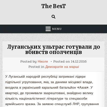
Skip
The BesT
to
content
MENU
Луганських ультрас готували до
вбивств ополченців
Posted by
Ніколя
Posted on
14.12.2016
Posted in
Демократія на марші
У Луганській народній республіці затримані лідери
підпільної угруповання, яка, за даними місцевої влади,
входила в український каральний батальйон «Азов». У
квартирі, де проживали заарештовані, знайдено велику
кількість націоналістичної літератури та спецзасоби
армійського зразка. За заявою спецслужб ЛНР, групування