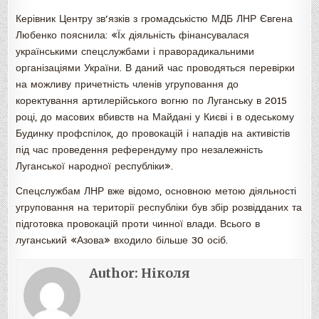
Керівник Центру зв’язків з громадськістю МДБ ЛНР Євгена
Любенко пояснила: «Їх діяльність фінансувалася
українськими спецслужбами і праворадикальними
організаціями України. В даний час проводяться перевірки
на можливу причетність членів угруповання до
коректування артилерійського вогню по Луганську в 2015
році, до масових вбивств на Майдані у Києві і в одеському
Будинку профспілок, до провокацій і нападів на активістів
під час проведення референдуму про незалежність
Луганської народної республіки».
Спецслужбам ЛНР вже відомо, основною метою діяльності
угруповання на території республіки був збір розвідданих та
підготовка провокацій проти чинної влади. Всього в
луганський «Азова» входило більше 30 осіб.
Author:
Ніколя