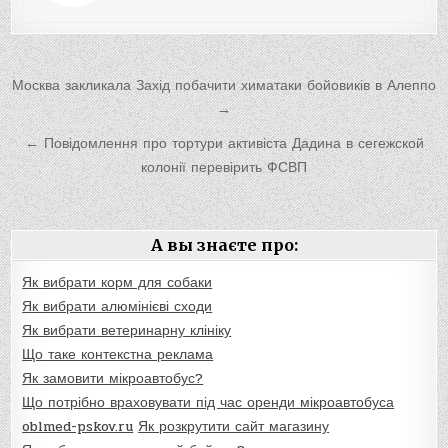
Навигация
Москва закликала Захід побачити химатаки бойовиків в Алеппо
по
→
записям
← Повідомлення про тортури активіста Дадина в сегежской
колонії перевірить ФСВП
А вы знаєте про:
Як вибрати корм для собаки
Як вибрати алюмінієві сходи
Як вибрати ветеринарну клініку
Що таке контекстна реклама
Як замовити мікроавтобус?
Що потрібно враховувати під час оренди мікроавтобуса
oblmed-pskov.ru
Як розкрутити сайт магазину