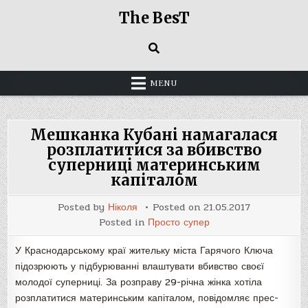
Skip
The BesT
to
content
MENU
Мешканка Кубані намагалася
розплатитися за вбивство
суперниці материнським
капіталом
Posted by
Ніколя
Posted on
21.05.2017
Posted in
Просто супер
У Краснодарському краї жительку міста Гарячого Ключа
підозрюють у підбурюванні влаштувати вбивство своєї
молодої суперниці. За розправу 29-річна жінка хотіла
розплатитися материнським капіталом, повідомляє прес-