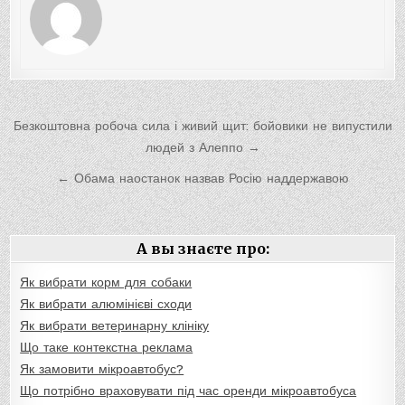
Навигация
Безкоштовна робоча сила і живий щит: бойовики не випустили
по
людей з Алеппо →
записям
← Обама наостанок назвав Росію наддержавою
А вы знаєте про:
Як вибрати корм для собаки
Як вибрати алюмінієві сходи
Як вибрати ветеринарну клініку
Що таке контекстна реклама
Як замовити мікроавтобус?
Що потрібно враховувати під час оренди мікроавтобуса