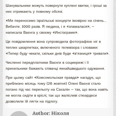
Шанувальники можуть повернути куплені квитки, і гроші за
них отримають у повному обсязі.
«Ми переносимо ізраїльські концерти імовірно на січень…
Вибачте. 1000 разів. Я людина, і я «зламалася», —
написала Ваєнга у своєму «Инстаграме».
Це повідомлення вона супроводила фотографією ніг в
теплих шкарпетках, включеного телевізора і словами:
«Тепер буду чекати, скільки днів буде «в’язниця» тривати».
Численні передплатники Ваєнги в соцмережі і її
прихильники бажають співачці якнайшвидшого одужання.
При цьому сайт «Комсомольская правда» нагадує, що
приблизно місяць тому (26 жовтня) Олені Ваєнзі стало
погано під час перельоту на Сахалін — так, що вона навіть
не могла сидіти в кріслі, так що жалісливі стюардеси
дозволили їй лягти на підлогу.
Author:
Ніколя