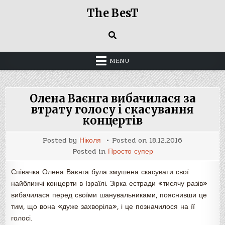
Skip
The BesT
to
content
MENU
Олена Ваєнга вибачилася за
втрату голосу і скасування
концертів
Posted by
Ніколя
Posted on
18.12.2016
Posted in
Просто супер
Співачка Олена Ваєнга була змушена скасувати свої
найближчі концерти в Ізраїлі. Зірка естради «тисячу разів»
вибачилася перед своїми шанувальниками, пояснивши це
тим, що вона «дуже захворіла», і це позначилося на її
голосі.