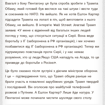
Взагалі з боку Пентагону ця була спроба зробити з Трампа
Обаму, який готовий був вестися на такі штуки і вести туди
ж союзників по НАТО. Не вийшло. Як не хотів Ештон Картер
підсадити Трампа на лопаті в піч, щоб виготовити з нього
Обаму, не вийшло. В інтерв’ю Wall Street Journal Трамп
заявив: «У мене є відмінний від багатьох інших людей
погляд у тому, що стосується ситуації в Сирії. Вона веде
боротьбу з ІГ (заборонена в РФ організація), і ми хочемо
позбавитися від ІГ (заборонена в РФ організація). Тепер ми
підтримуємо повстанців проти Сирії, і у нас немає
розуміння, хто ці люди.Якщо США нападуть на Асада, то це
призведе до боротьби з Росією».
Це було сказано після зустрічі з діючим міністром оборони.
І це — підтвердження того, що Трамп обіцяв раніше не
брати участь в поваленні зарубіжних урядів. Трамп твердий
і послідовний. Він оголосив про майбутній телефонній
розмові з Путіним. А Ештон Картер? Лише йде натура. У
Пентагоні може починати чистити шухляди свого столу.