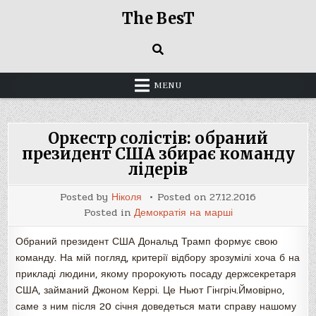
Skip
The BesT
to
content
MENU
Оркестр солістів: обраний
президент США збирає команду
лідерів
Posted by
Ніколя
Posted on
27.12.2016
Posted in
Демократія на марші
Обраний президент США Дональд Трамп формує свою
команду. На мій погляд, критерії відбору зрозумілі хоча б на
прикладі людини, якому пророкують посаду держсекретаря
США, займаний Джоном Керрі. Це Ньют Гінгріч.Ймовірно,
саме з ним після 20 січня доведеться мати справу нашому