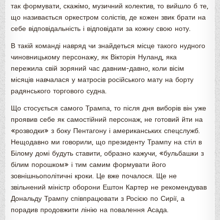
так формувати, скажімо, музичний колектив, то вийшло б те,
що називається оркестром солістів, де кожен звик брати на
себе відповідальність і відповідати за кожну свою ноту.
В такій команді навряд чи знайдеться місце такого нудного
чиновницькому персонажу, як Вікторія Нуланд, яка
пережила свій зоряний час давним-давно, коли вісім
місяців навчалася у матросів російського мату на борту
радянського торгового судна.
Що стосується самого Трампа, то після дня виборів він уже
проявив себе як самостійний персонаж, не готовий йти на
«розводки» з боку Пентагону і американських спецслужб.
Нещодавно ми говорили, що президенту Трампу на стіл в
Білому домі будуть ставити, образно кажучи, «бульбашки з
білим порошком» і тим самим формувати його
зовнішньополітичні кроки. Це вже почалося. Ще не
звільнений міністр оборони Ештон Картер не рекомендував
Дональду Трампу співпрацювати з Росією по Сирії, а
порадив продовжити лінію на повалення Асада.