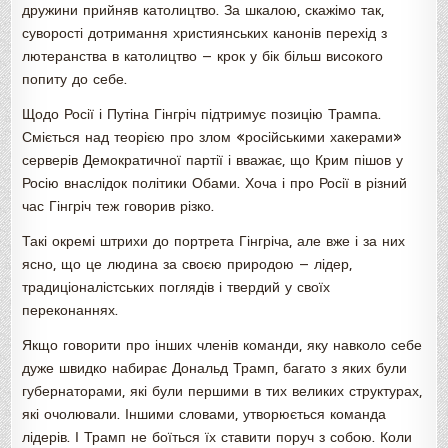
дружини прийняв католицтво. За шкалою, скажімо так,
суворості дотримання християнських канонів перехід з
лютеранства в католицтво — крок у бік більш високого
попиту до себе.
Щодо Росії і Путіна Гінгріч підтримує позицію Трампа.
Сміється над теорією про злом «російськими хакерами»
серверів Демократичної партії і вважає, що Крим пішов у
Росію внаслідок політики Обами. Хоча і про Росії в різний
час Гінгріч теж говорив різко.
Такі окремі штрихи до портрета Гінгріча, але вже і за них
ясно, що це людина за своєю природою — лідер,
традиціоналістських поглядів і твердий у своїх
переконаннях.
Якщо говорити про інших членів команди, яку навколо себе
дуже швидко набирає Дональд Трамп, багато з яких були
губернаторами, які були першими в тих великих структурах,
які очолювали. Іншими словами, утворюється команда
лідерів. І Трамп не боїться їх ставити поруч з собою. Коли