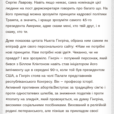
Сергію Лаврову. Навіть якщо немає, сама номінація цієї
людини на пост держсекретаря говорить про багато що. На
його прикладі можна зрозуміти принципи кадрової політики
Трампа, а значить, і краще зрозуміти самого 45-го
президента Америки, адже скажи мені, хто твій друг, і я
скажу, хто ти.
Дуже показова цитата Ньюта Гінгріча, обрана ним самим як
епіграф для свого персонального сайту: «Нам не потрібні
нові принципи. Нам потрібні нові ідеї». Чеканно, чи не
правда? І все зрозуміло. Гінгріч — потужний персонаж, який
бився з Біллом Клінтоном навіть став ініціатором його
імпічменту ще в середині 90-х, коли той був президентом
США, а Гінгріч стояв на чолі Палати представників
республіканського Конгресу. Він — професор історії.
Активний противник абортів.Виступає за традиційну сім’ю і
проти одностатевих шлюбів, за зниження податків і проти
«попиту на злидні», який провокується, на думку Гінгріча,
високими соціальними посібниками. Вихований в релігійній
родині лютеранського, але пізніше за прикладом своєї