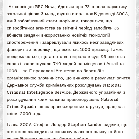
Як сповіщає BBC News, йдеться про 73 тоннах наркотику
загальної ціною 3 млрд фунтів стерлінгов.В доповіді SOCA,
який зобов’язаний стати щорічним, говориться, що
співробітники агентства за звітний період запобігли 35
вбивств завдяки використанню новітніх технологій
спостереження і заарештували якихось несправедливих
фаворитів з переліку , що включає 1600 прізвищ. Також
повідомляється, що агентство виграло в суді 95 відсотків
справ і заарештувало 749 людей на місцевості Англії та
1096 — за її пределамі.Агентство по боротьбі з
організованою злочинністю, що виникло в результаті злиття
Державної служби кримінальних розслідувань National
Criminal Intelligence Service, Державного управління з
розслідування кримінальних правопорушень National
Crime Squad і інших правоохоронних структур, працює з
квітня 2006 года.
Глава SOCA Стефан Лендер Stephen Lander виділив, що
агентство знаходиться спочатку власного шляху та його
співробітникам чекає ще багато роботи.