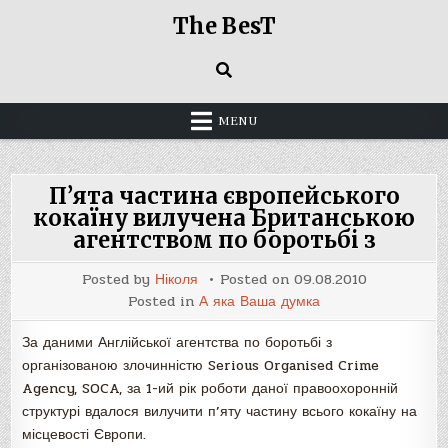
Skip
The BesT
to
content
MENU
П’ята частина європейського
кокаїну вилучена Британською
агентством по боротьбі з
Posted by
Ніколя
Posted on
09.08.2010
Posted in
А яка Ваша думка
За даними Англійської агентства по боротьбі з
організованою злочинністю Serious Organised Crime
Agency, SOCA, за 1-ий рік роботи даної правоохоронній
структурі вдалося вилучити п’яту частину всього кокаїну на
місцевості Європи.