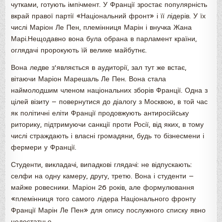
чутками, готують імпічмент. У Франції зростає популярність
вкрай правої партії «Національний фронт» і її лідерів. У їх
числі Маріон Ле Пен, племінниця Марін і внучка Жана
Марі.Нещодавно вона була обрана в парламент країни,
оглядачі пророкують їй велике майбутнє.
Вона ледве з’являється в аудиторії, зал тут же встає,
вітаючи Маріон Марешаль Ле Пен. Вона стала
наймолодшим членом національних зборів Франції. Одна з
цілей візиту — повернутися до діалогу з Москвою, в той час
як політичні еліти Франції продовжують антиросійську
риторику, підтримуючи санкції проти Росії, від яких, в тому
числі страждають і власні громадяни, будь то бізнесмени і
фермери у Франції.
Студенти, викладачі, випадкові глядачі: не відпускають:
селфи на одну камеру, другу, третю. Вона і студенти —
майже ровесники. Маріон 26 років, але формулювання
«племінниця того самого лідера Національного фронту
Франції Марін Ле Пен» для опису послужного списку явно
недостатньо.