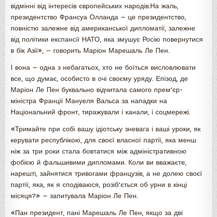
відмінні від інтересів європейських народів.На жаль,
президентство Франсуа Олланда — це президентство,
повністю залежне від американської дипломатії, залежне
від політики експансії НАТО, яка змушує Росію повернутися
в бік Азії», — говорить Маріон Марешаль Ле Пен.
І вона — одна з небагатьох, хто не боїться висловлювати
все, що думає, особисто в очі своєму уряду. Епізод, де
Маріон Ле Пен буквально відчитала самого прем’єр-
міністра Франції Мануеля Вальса за нападки на
Національний фронт, тиражували і канали, і соцмережі.
«Тримайте при собі вашу ідіотську зневага і ваші уроки, як
керувати республікою, для своєї власної партії, яка менш
ніж за три роки стала бовтатися між адміністративною
фобією й фальшивими дипломами. Коли ви вважаєте,
нарешті, зайнятися тривогами французів, а не долею своєї
партії, яка, як я сподіваюся, розіб’ється об урни в кінці
місяця?» — запитувала Маріон Ле Пен.
«Пан президент, пані Марешаль Ле Пен, якщо за дві