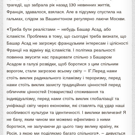
трагедії, що забрала рік назад 130 невинних життів,
Франція, здавалося, взялася. Але в підсумку спустила на
гальмах, слідом за Вашингтоном регулярно лаючи Москви.
«Треба бути реалістами — небудь Башар Асад, або
ісламісти. Проблема в тому, що сьогодні треба визнати, що
Башар Асад не загрожує французьким інтересам і цілісності
Франції на відміну від ісламістів. І політика реальності
повинна змусити нас працювати спільно з Башаром
Асадом в галузі розвідки, щоб боротися з цим спільним
ворогом, стали загрозою всьому світу — ІГ.Перед нами
стоїть виклик радикального ісламізму і тероризму, перед
нами стоїть виклик захисту традиційних цінностей перед
обличчям цінностей (товариства) споживання та
індивідуалізму, перед нами стоїть виклик глобалізації та
уніфікації світу через економіки, які ставлять під удар наші
особливості культури та ідентичності. І виклики величезні! Я
не бачу, яким чином ми можемо ефективно з ними
боротися, не залучаючи до цього таку велику країну, як
Росія, з якою ми поділяємо багато спільного», — дивується