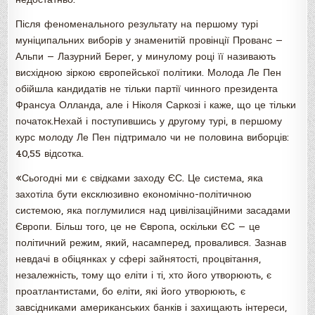
Після феноменального результату на першому турі
муніципальних виборів у знаменитій провінції Прованс —
Альпи — Лазурний Берег, у минулому році її називають
висхідною зіркою європейської політики. Молода Ле Пен
обійшла кандидатів не тільки партії чинного президента
Франсуа Олланда, але і Ніколя Саркозі і каже, що це тільки
початок.Нехай і поступившись у другому турі, в першому
курс молоду Ле Пен підтримало чи не половина виборців:
40,55 відсотка.
«Сьогодні ми є свідками заходу ЄС. Це система, яка
захотіла бути ексклюзивно економічно-політичною
системою, яка поглумилися над цивілізаційними засадами
Європи. Більш того, це не Європа, оскільки ЄС — це
політичний режим, який, насамперед, провалився. Зазнав
невдачі в обіцянках у сфері зайнятості, процвітання,
незалежність, тому що еліти і ті, хто його утворюють, є
проатлантистами, бо еліти, які його утворюють, є
завсідниками американських банків і захищають інтереси,