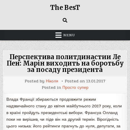
Skip
The BesT
to
content
MENU
Перспектива политдинастии Ле
Пен: Марін виходить на боротьбу
за посаду президента
Posted by
Ніколя
Posted on
13.01.2017
Posted in
Просто супер
Влада Франції збираються продовжити режим
надзвичайного стану до квітня майбутнього 2017 року, коли
в країні пройдуть президентські вибори. Франсуа Олланд
поки не вирішив, чи піде він на другий термін. Вірогідність
цього низька: його рейтинги прагнуть до нуля, депутати, за