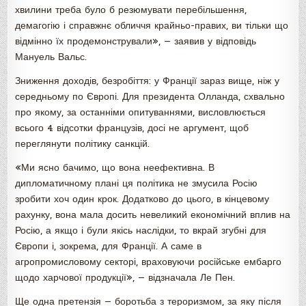
хвилини треба було б резюмувати перебільшення,
демагогію і справжнє обличчя крайньо-правих, ви тільки що
відмінно їх продемонстрували», — заявив у відповідь
Мануель Вальс.
Зниження доходів, безробіття: у Франції зараз вище, ніж у
середньому по Європі. Для президента Олланда, схвально
про якому, за останніми опитуваннями, висловлюється
всього 4 відсотки французів, досі не аргумент, щоб
переглянути політику санкцій.
«Ми ясно бачимо, що вона неефективна. В
дипломатичному плані ця політика не змусила Росію
зробити хоч один крок. Додатково до цього, в кінцевому
рахунку, вона мала досить невеликий економічний вплив на
Росію, а якщо і були якісь наслідки, то вкрай згубні для
Європи і, зокрема, для Франції. А саме в
агропромисловому секторі, враховуючи російське ембарго
щодо харчової продукції», — відзначала Ле Пен.
Ще одна претензія — боротьба з тероризмом, за яку після