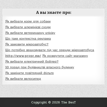
А вы знаєте про:
Як вибрати корм для собаки
Як вибрати алюмінієві сходи
Як вибрати ветеринарну клініку
Що таке контекстна реклама
Як замовити мікроавтобус?
Що потрібно враховувати під час оренди мікроавтобуса
http://www.propr.me/
Як розкрутити сайт магазину
Як вибрати електричний бойлер?
10 порад при будівництві власного будинку
Як замінити повітряний фільтр
Як вибрати велосипед
Copyright © 2026 The BesT