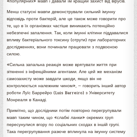
«популярних» мавп і давали їм кращий захист від вірусів.
Менш статусні мавпи демонстрували сильний імунну
відповідь проти бактерій, але це також може говорити про
те, що в їх організмах частіше виникають потенційно
небезпечні запалення. Так, коли імунні клітини піддавалися
впливу бактеріального токсину (отрути) при лабораторних
дослідженнях, вони починали працювати з подвоєною
силою.
«Сильна запальна реакція може врятувати життя при
зіткненні з інфекційними агентами. Але цей же механізм
самозахисту може завдати шкоди, якщо він не
контролюється належним чином», — говорить інший автор
роботи Луїс Баррейро (Luis Barreiro) з Університету
Монреаля в Канаді.
Примітно, що дослідники потім повторно перегрупували
мавп таким чином, що «слабкі ланки» окремих груп
пересунулися вгору по соціальних сходах в іншій групі.
Така перегрупування разюче вплинула на імунну систему