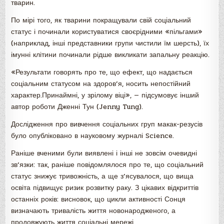
тварин.
По мірі того, як тварини покращували свій соціальний
статус і починали користуватися своєрідними «пільгами»
(наприклад, інші представники групи чистили їм шерсть), їх
імунні клітини починали рідше викликати запальну реакцію.
«Результати говорять про те, що ефект, що надається
соціальним статусом на здоров’я, носить непостійний
характер.Принаймні, у зрілому віці», — підсумовує інший
автор роботи Дженні Тун (Jenny Tung).
Дослідження про вивчення соціальних груп макак-резусів
було опубліковано в науковому журналі Science.
Раніше вченими були виявлені і інші не зовсім очевидні
зв’язки: так, раніше повідомлялося про те, що соціальний
статус знижує тривожність, а ще з’ясувалося, що вища
освіта підвищує ризик розвитку раку. З цікавих відкриттів
останніх років: висновок, що цикли активності Сонця
визначають тривалість життя новонародженого, а
продовжують життя соціальні мережі.