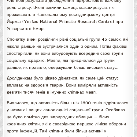
Але нові результати дослідження підкреслюють важливу
роль стресу. Вчені вивчили самиць макак-резусів, які
проживають в Національному дослідницькому центрі
Йєркса (Yerkes National Primate Research Centre) при
Університеті Еморі.
Спочатку вчені розділили різні соціальні групи 45 самок, які
ніколи раніше не зустрічалися один з одним. Потім фахівці
спостерігали, як вони вибудовують всередині своєї групи
соціальну ієрархію. Мавпи, які приєдналися до групи
раніше, як правило, одержували більш високий статус.
Дослідникам було цікаво дізнатися, як саме цей статус
впливає на здоров’я тварин. Вони виміряли активність
дев’яти тисяч генів в імунних клітинах мавп.
Виявилося, що активність більш ніж 1600 генів відрізнялася
у нижчих і вищих ланок однієї соціальної групи. Особливо
це було помітно для «природних вбивць» — білих
кров’яних клітин, які є своєрідною першою лінією оборони
проти інфекцій. Такі клітини були більш активні у