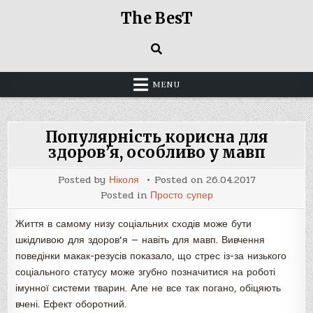
Skip
The BesT
to
content
MENU
Популярність корисна для
здоров’я, особливо у мавп
Posted by
Ніколя
Posted on
26.04.2017
Posted in
Просто супер
Життя в самому низу соціальних сходів може бути
шкідливою для здоров’я — навіть для мавп. Вивчення
поведінки макак-резусів показало, що стрес із-за низького
соціального статусу може згубно позначитися на роботі
імунної системи тварин. Але не все так погано, обіцяють
вчені. Ефект оборотний.