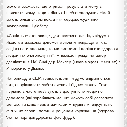
Біологи вважають, що отримані результати можуть
пояснити, чому люди з бідних і неблагополучних сімей
мають більш високі показники серцево-судинних
захворювань і діабету.
«Соціальне становище дуже важливо для індивідуума.
Якщо ми зможемо допомогти людям покращити їхнє
соціальне становище, то ми зможемо і поліпшити здоров’я
людей і їх благополуччя», — вважає провідний автор
дослідження Ної Снайдер-Маклер (Noah Snyder-Mackler) з
Університету Дьюка.
Наприклад, в США тривалість життя дуже відрізняється,
якщо порівнювати забезпечених і бідних людей. Така
нерівність часто пов’язують з доступністю медичної
допомоги (які заробляють менше можуть собі дозволити
менше) і з шкідливими звичками — курінням, відсутністю
фізичних вправ і поганим раціоном харчування (здорова
їжа на порядок дорожче фастфуду).