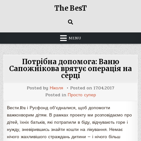
Skip
The BesT
to
content
MENU
Потрібна допомога: Ваню
Сапожнікова врятує операція на
серці
Posted by
Ніколя
Posted on
17.04.2017
Posted in
Просто супер
Вести.Ru і Русфонд об’єдналися, щоб допомогти
важкохворим дітям. В рамках проекту ми розповідаємо про
дітей, їхніх батьків, які потрапили в біду, відчувають горе і
нужду, зневірившись знайти кошти на лікування. Немає
нічого жахливішого страждань дитини — і нічого більш