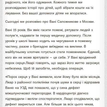
радісного, ніж його одужання. Кожного тижня ми
розповідаємо історії про дітей, щоб зібрати кошти на їх
лікування. Без вашої допомоги дітям не впоратися.
Сьогодні ми розповімо про Вані Сапожникове з Москви.
Вані 15 років. Він вміє гасити пожежі, рятувати людей з
полум’я, надавати їм першу медичну допомогу. Після
уроків у школі Іванко ходить на чергування в пожежну
частину, разом з бригадою виїжджає на виклики. В
майбутньому хлопчик готується стати пожежником. Єдиний,
кого він не може врятувати — це себе. У Вані вроджений
порок серця.Лікарі говорять, що зараз його життю загрожує
небезпека. Щоб їй запобігти, необхідна операція.
«Порок серця у Вані виявили, коли йому було вісім місяців.
Лікар з районної поліклініки почув шуми в серці і відправив
Ваню на УЗД, яке показало, що у сина дефект
міжшлуночкової перегородки. В кардіоцентрі діагноз
підтвердили і веліли спостерігатися. Лікарі сподівалися, що
дефект закриється сам. Але більше за всіх цього чекав,