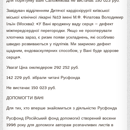
Для порятунку Вані Сапожнікова не вистачає 150 023 руб.
Завідувач відділенням Дитячої кардіохірургії київської
міської клінічної лікарні №13 імені М.Ф. Філатова Володимир
Ільїн (Москва): «У Вані вроджену ваду серця — дефект
міжпередсердної перегородки. Якщо не прооперувати
хлопчика зараз, є ризик появи ускладнень, які особливо
швидко розвиваються у підлітків. Ми закриємо дефект
щадним, ендоваскулярних способом, у Вані буде здорове
серце».
Увага! Ціна окклюдером 292 252 руб.
142 229 руб. зібрали читачі Русфонда
Не вистачає 150 023 руб.
ДОПОМОГТИ ВАНІ
Для тих, хто вперше знайомиться з діяльністю Русфонда
Русфонд (Російський фонд допомоги) створений восени
1996 року для допомоги авторам розпачливих листів в