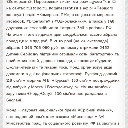
«Комерсант». Перевіривши листи, ми розміщуємо їх в «»,
на сайтах rusfond.ru, kommersant.ru в ефірі «Першого
каналу» і радіо «Комерсант FM», в соціальних мережах
Facebook, «ВКонтакте» і «Однокласники», а також у 148
друкованих, телевізійних та інтернет-ЗМІ в регіонах РФ.
Читачам і телеглядачам ідея сподобалася: всього зібрано
понад 8,812 млрд руб. В 2016 році (на 24 листопада)
зібрано 1 349 708 989 руб., допомогу отримали 2452
дитини.Серйозну підтримку отримали сотні багатодітних та
прийомних сімей, дорослі інваліди, а також дитбудинки,
школи-інтернати та лікарні Росії. Фонд організовує акції
допомоги в дні національних катастроф. Русфонд допоміг
118 сім’ям моряків АПЛ «Курськ», 153 сім’ям постраждалих
від вибухів у Москві і Волгодонську, 52 сім’ям загиблих
заручників «Норд-Осту», 100 сім’ям постраждалих в
Беслані.
Фонд — лауреат національної премії «Срібний лучник»,
нагороджений пам’ятним знаком «Милосердя» №1
Міністерства праці та соціального розвитку РФ за заслуги в