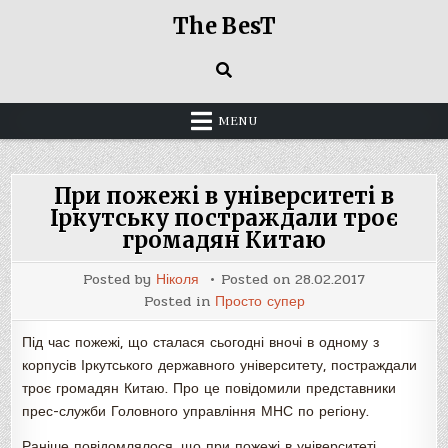
Skip
The BesT
to
content
MENU
При пожежі в університеті в
Іркутську постраждали троє
громадян Китаю
Posted by
Ніколя
Posted on
28.02.2017
Posted in
Просто супер
Під час пожежі, що сталася сьогодні вночі в одному з
корпусів Іркутського державного університету, постраждали
троє громадян Китаю. Про це повідомили представники
прес-служби Головного управління МНС по регіону.
Раніше повідомлялося, що при пожежі в університеті,