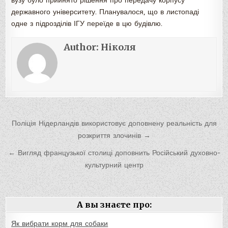
вузу було прийнято рішення про передачу корпусу
державного університету. Планувалося, що в листопаді
одне з підрозділів ІГУ переїде в цю будівлю.
Author:
Ніколя
Навигация
Поліція Нідерландів використовує доповнену реальність для
по
розкриття злочинів →
записям
← Вигляд французької столиці доповнить Російський духовно-
культурний центр
А вы знаєте про:
Як вибрати корм для собаки