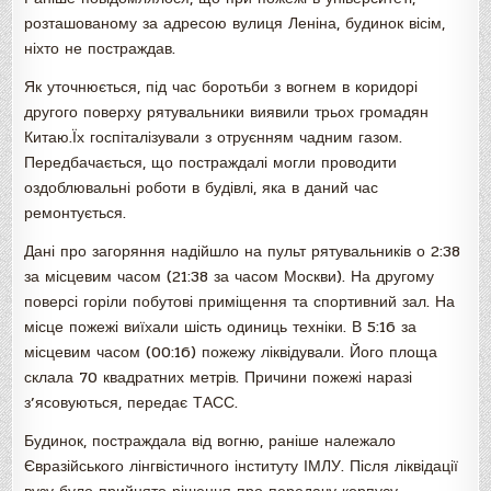
розташованому за адресою вулиця Леніна, будинок вісім,
ніхто не постраждав.
Як уточнюється, під час боротьби з вогнем в коридорі
другого поверху рятувальники виявили трьох громадян
Китаю.Їх госпіталізували з отруєнням чадним газом.
Передбачається, що постраждалі могли проводити
оздоблювальні роботи в будівлі, яка в даний час
ремонтується.
Дані про загоряння надійшло на пульт рятувальників о 2:38
за місцевим часом (21:38 за часом Москви). На другому
поверсі горіли побутові приміщення та спортивний зал. На
місце пожежі виїхали шість одиниць техніки. В 5:16 за
місцевим часом (00:16) пожежу ліквідували. Його площа
склала 70 квадратних метрів. Причини пожежі наразі
з’ясовуються, передає ТАСС.
Будинок, постраждала від вогню, раніше належало
Євразійського лінгвістичного інституту ІМЛУ. Після ліквідації