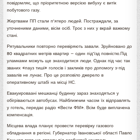
повідомляє, що пріоритетною версією вибуху є витік
побутового газу.
Жертвами ПП стали п’ятеро людей. Постраждали, за
уточненими даними, вісім осіб. Троє з них у вкрай важкому
стані.
Рятувальники повторно перевіряють завали. Зруйновано до
80 квадратних метрів квартир — один під’їзд повністю.Під
уламками можуть ще знаходитися люди. Однак під час так
званих «пауз тиші» голосів і закликів про допомогу з-під
завалів не лунає. Про це розповіло джерело в
оперативному штабі на місці НС.
Евакуироваані мешканці будинку зараз знаходяться у
обігріваються автобусах. Найближчим часом їх відправлять
у готель, передає радіо «Вести ФМ». Всім буде виплачена
компенсація.
Місцева влада планує провести перевірку газового
обладнання в регіоні. Губернатор Івановської області Павло