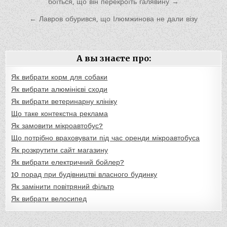
по
боїться, що він перекроїть галявину →
записям
← Лавров обурився, що Ілюмжинова не дали візу
А вы знаєте про:
Як вибрати корм для собаки
Як вибрати алюмінієві сходи
Як вибрати ветеринарну клініку
Що таке контекстна реклама
Як замовити мікроавтобус?
Що потрібно враховувати під час оренди мікроавтобуса
Як розкрутити сайт магазину
Як вибрати електричний бойлер?
10 порад при будівництві власного будинку
Як замінити повітряний фільтр
Як вибрати велосипед