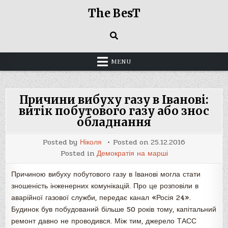
Skip
The BesT
to
content
MENU
Причини вибуху газу в Іванові:
витік побутового газу або знос
обладнання
Posted by
Ніколя
Posted on
25.12.2016
Posted in
Демократія на марші
Причиною вибуху побутового газу в Іванові могла стати
зношеність інженерних комунікацій. Про це розповіли в
аварійної газової служби, передає канал «Росія 24».
Будинок був побудований більше 50 років тому, капітальний
ремонт давно не проводився. Між тим, джерело ТАСС