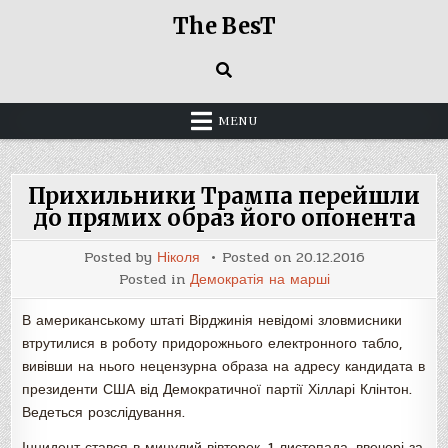
Skip
The BesT
to
content
MENU
Прихильники Трампа перейшли
до прямих образ його опонента
Posted by
Ніколя
Posted on
20.12.2016
Posted in
Демократія на марші
В американському штаті Вірджинія невідомі зловмисники
втрутилися в роботу придорожнього електронного табло,
вивівши на нього нецензурна образа на адресу кандидата в
президенти США від Демократичної партії Хілларі Клінтон.
Ведеться розслідування.
Інцидент стався в минулий вівторок, 1 листопада, ввечері за