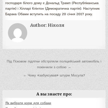
господаря білого дому є Дональд Трамп (Республіканська
партія) і Хілларі Клінтон (Демократична партія). Наступник
Барака Обами вступить на посаду 20 січня 2017 року.
Author:
Ніколя
Навигация
Під Псковом підлітки обстріляли поліцейський автомобіль і
по
покінчили з собою →
записям
← Чому «забуксував» штурм Мосула?
А вы знаєте про:
Як вибрати корм для собаки