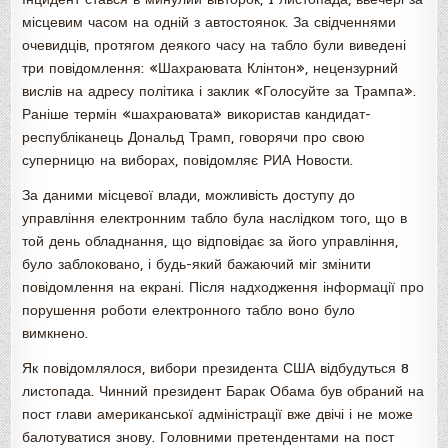
місцевим часом на одній з автостоянок. За свідченнями
очевидців, протягом деякого часу на табло були виведені
три повідомлення: «Шахраювата Клінтон», нецензурний
вислів на адресу політика і заклик «Голосуйте за Трампа».
Раніше термін «шахраювата» використав кандидат-
республіканець Дональд Трамп, говорячи про свою
суперницю на виборах, повідомляє РИА Новости.
За даними місцевої влади, можливість доступу до
управління електронним табло була наслідком того, що в
той день обладнання, що відповідає за його управління,
було заблоковано, і будь-який бажаючий міг змінити
повідомлення на екрані. Після надходження інформації про
порушення роботи електронного табло воно було
вимкнено.
Як повідомлялося, вибори президента США відбудуться 8
листопада. Чинний президент Барак Обама був обраний на
пост глави американської адміністрації вже двічі і не може
балотуватися знову. Головними претендентами на пост