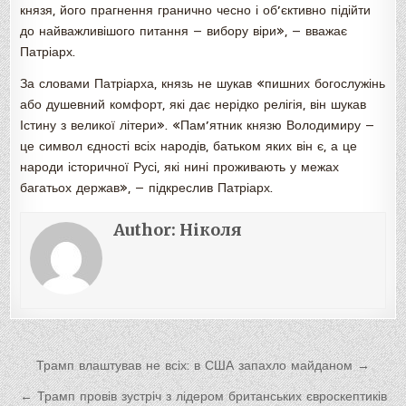
князя, його прагнення гранично чесно і об’єктивно підійти
до найважливішого питання — вибору віри», — вважає
Патріарх.
За словами Патріарха, князь не шукав «пишних богослужінь
або душевний комфорт, які дає нерідко релігія, він шукав
Істину з великої літери». «Пам’ятник князю Володимиру —
це символ єдності всіх народів, батьком яких він є, а це
народи історичної Русі, які нині проживають у межах
багатьох держав», — підкреслив Патріарх.
Author:
Ніколя
Навигация
Трамп влаштував не всіх: в США запахло майданом →
по
← Трамп провів зустріч з лідером британських євроскептиків