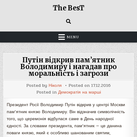
Skip
The BesT
to
content
MENU
Путін відкрив пам’ятник
Володимиру і нагадав про
моральність і загрози
Posted by
Ніколя
Posted on
17.12.2016
Posted in
Демократія на марші
Президент Росії Володимир Путін відкрив у центрі Москви
пам’ятник князю Володимиру. Він відзначив символічність
того, що церемонія відбулася саме в День народної
єдності. За словами президента, пам’ятник — це данина
поваги князю, який є особливо шанованим святим,