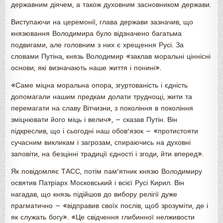
державним діячем, а також духовним засновником держави.
Виступаючи на церемонії, глава держави зазначив, що
князювання Володимира було відзначено багатьма
подвигами, але головним з них є хрещення Русі. За
словами Путіна, князь Володимир «заклав моральні ціннісні
основи, які визначають наше життя і понині».
«Саме міцна моральна опора, згуртованість і єдність
допомагали нашим предкам долати труднощі, жити та
перемагати на славу Вітчизни, з покоління в покоління
зміцнювати його міць і велич», — сказав Путін. Він
підкреслив, що і сьогодні наш обов’язок — «протистояти
сучасним викликам і загрозам, спираючись на духовні
заповіти, на безцінні традиції єдності і згоди, йти вперед».
Як повідомляє ТАСС, потім пам’ятник князю Володимиру
освятив Патріарх Московський і всієї Русі Кирил. Він
нагадав, що князь підійшов до вибору релігії дуже
прагматично — «відправив своїх послів, щоб зрозуміти, де і
як служать богу». «Це свідчення глибинної нелживости