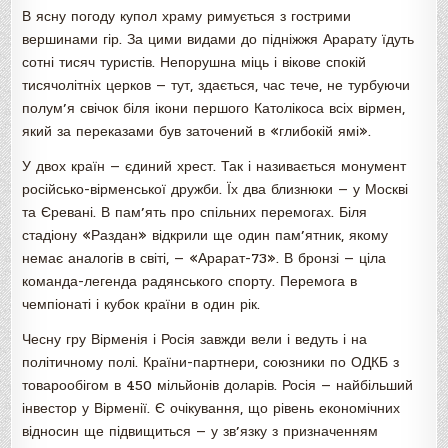
В ясну погоду купол храму римується з гострими
вершинами гір. За цими видами до підніжжя Арарату їдуть
сотні тисяч туристів. Непорушна міць і вікове спокій
тисячолітніх церков — тут, здається, час тече, не турбуючи
полум’я свічок біля ікони першого Католікоса всіх вірмен,
який за переказами був заточений в «глибокій ямі».
У двох країн — єдиний хрест. Так і називається монумент
російсько-вірменської дружби. Їх два близнюки — у Москві
та Єревані. В пам’ять про спільних перемогах. Біля
стадіону «Раздан» відкрили ще один пам’ятник, якому
немає аналогів в світі, — «Арарат-73». В бронзі — ціла
команда-легенда радянського спорту. Перемога в
чемпіонаті і кубок країни в один рік.
Чесну гру Вірменія і Росія завжди вели і ведуть і на
політичному полі. Країни-партнери, союзники по ОДКБ з
товарообігом в 450 мільйонів доларів. Росія — найбільший
інвестор у Вірменії. Є очікування, що рівень економічних
відносин ще підвищиться — у зв’язку з призначенням