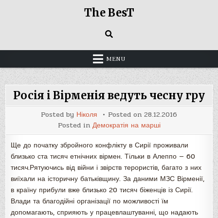
Skip
The BesT
to
content
MENU
Росія і Вірменія ведуть чесну гру
Posted by
Ніколя
Posted on
28.12.2016
Posted in
Демократія на марші
Ще до початку збройного конфлікту в Сирії проживали
близько ста тисяч етнічних вірмен. Тільки в Алеппо — 60
тисяч.Рятуючись від війни і звірств терористів, багато з них
виїхали на історичну батьківщину. За даними МЗС Вірменії,
в країну прибули вже близько 20 тисяч біженців із Сирії.
Влади та благодійні організації по можливості їм
допомагають, сприяють у працевлаштуванні, що надають