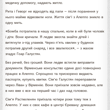
медичну допомогу, надають житло.
Рита і Геворг не відходять від папи — після поранення у
нього майже відмовили ноги. Життя сім’ї з Алеппо зникло в
одну мить.
«Бомба потрапила в нашу спальню, коли в ній були чоловік
і діти. Вони кричали. Я ледве змогла знайти дітей і
витягнути з-під уламків. Через п’ять хвилин у будинок
потрапив другий снаряд, і все звалилося», — з жахом
згадує Гоар Галустян.
Без речей, без грошей. Вони ледве встигли виправити
документи. Вірменське консульство єдине досі повноцінно
працює в Алеппо. Спрощено та прискорено видають
паспорти, купують квитки. Сім’ю Галустян переправили
через Ліван у Вірменію. Вони приїхали зовсім недавно, але
в них вже є все на перший час і дах над головою.
Сім’я Расткеленян приїхала чотири роки тому теж з
Алеппо. У них є своє кафе в центрі Єревану: домашня