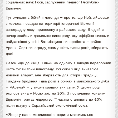
соціальних наук Росії, заслужений педагог Республіки
Вірменія.
Тут оживають біблійні легенди — про те, що Ной, зійшовши
з ковчега, посадив на території історичної Вірменії
виноградну лозу, принесену з райського саду. В одній з
печер знайшли давильню винограду, яку офіційно визнали
найдавнішої у світі. Батьківщина виноробства — район
Арени. Сорт винограду, якому шість тисяч років, збирають
досі.
Сезон йде до кінця. Тільки на одному з заводів переробили
шість тисяч тонн винограду. Всі соки з ягід вичавлює
новітній апарат, але зберігають для історії і традиції.
Тиждень бродіння і два роки в бочках з майкопського дуба
— «Арени» — у тисячі кращих вин світу. У цьому році
експорт вина у Росію зріс на 20%. З постачання коньяку
Вірменія тримає лідерство, її частка становить до 40%
після вступу в Євразійський економічний союз.
«Якщо у нас є можливості створити максимально