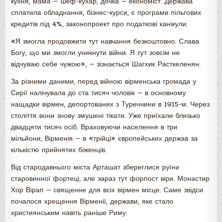
кухня, мама — шеф-кухар, дочка — економіст. Держава
сплатила обладнання, бізнес-курси, є програми пільгових
кредитів під 4%, законопроект про податкові канікули.
«Я змогла продовжити тут навчання безкоштовно. Слава
Богу, що ми змогли уникнути війни. Я тут зовсім не
відчуваю себе чужою», — зізнається Шагхик Расткеленян.
За різними даними, перед війною вірменська громада у
Сирії налічувала до ста тисяч чоловік — в основному
нащадки вірмен, депортованих з Туреччини в 1915-м. Через
століття вони знову змушені тікати. Уже приїхали близько
двадцяти тисяч осіб. Враховуючи населення в три
мільйони, Вірменія — в «трійці» європейських держав за
кількістю прийнятих біженців.
Від стародавнього міста Арташат збереглися руїни
старовинної фортеці, але зараз тут форпост віри. Монастир
Хор Вірап — священне для всіх вірмен місце. Саме звідси
почалося хрещення Вірменії, держави, яке стало
християнським навіть раніше Риму.