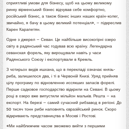
сприятливі умови для бізнесу, щоб на цьому великому
ринку вірменський бізнес відчував себе комфортно,
російський бізнес, а також бізнес інших наших країн-колег,
звичайно, я бачу в цьому великий потенціал», — підкреслив
Карен Карапетян.
Одне з джерел — Севан. Це найбільше високогірні озеро
світу в радянський час годував всю країну. Легендарна
севанская форель, яку вирощували навіть у часи
Радянського Союзу і експортували в Кремль.
З чотирьох видів ишхана, що в перекладі означає князь-
риба, залишилося два, і ті в Червоній Книзі. Уряд прийняв
цілу програму по відновленню иссякших запасів форелі.
Перше садковое господарство відкрили на Севані. В цьому
році в озеро вже випустили мільйон мальків. Решта — на
експорт. На березі — самий сучасний рибзавод в регіоні. До
50 тисяч тонн риби наповнять євразійський ринок. Скоро
відкривають представництва в Москві і Ростові.
«Ми найближчим часом зможемо вийти з першими