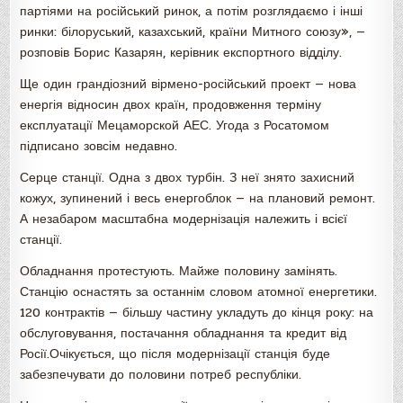
партіями на російський ринок, а потім розглядаємо і інші
ринки: білоруський, казахський, країни Митного союзу», —
розповів Борис Казарян, керівник експортного відділу.
Ще один грандіозний вірмено-російський проект — нова
енергія відносин двох країн, продовження терміну
експлуатації Мецаморской АЕС. Угода з Росатомом
підписано зовсім недавно.
Серце станції. Одна з двох турбін. З неї знято захисний
кожух, зупинений і весь енергоблок — на плановий ремонт.
А незабаром масштабна модернізація належить і всієї
станції.
Обладнання протестують. Майже половину замінять.
Станцію оснастять за останнім словом атомної енергетики.
120 контрактів — більшу частину укладуть до кінця року: на
обслуговування, постачання обладнання та кредит від
Росії.Очікується, що після модернізації станція буде
забезпечувати до половини потреб республіки.