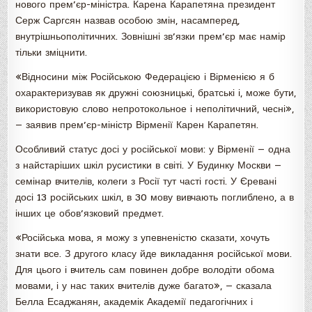
нового прем’єр-міністра. Карена Карапетяна президент
Серж Саргсян назвав особою змін, насамперед,
внутрішньополітичних. Зовнішні зв’язки прем’єр має намір
тільки зміцнити.
«Відносини між Російською Федерацією і Вірменією я б
охарактеризував як дружні союзницькі, братські і, може бути,
використовую слово непротокольное і неполітичний, чесні»,
— заявив прем’єр-міністр Вірменії Карен Карапетян.
Особливий статус досі у російської мови: у Вірменії — одна
з найстаріших шкіл русистики в світі. У Будинку Москви —
семінар вчителів, колеги з Росії тут часті гості. У Єревані
досі 13 російських шкіл, в 30 мову вивчають поглиблено, а в
інших це обов’язковий предмет.
«Російська мова, я можу з упевненістю сказати, хочуть
знати все. З другого класу йде викладання російської мови.
Для цього і вчитель сам повинен добре володіти обома
мовами, і у нас таких вчителів дуже багато», — сказала
Белла Есаджанян, академік Академії педагогічних і