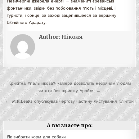
Невичерпні джерела енергії — знамениті єреванські
фонтанчики, звідки без побоювання п’ють і місцеві, і
туристи, і сонце, за заході зацепившееся за вершину
біблійного Арарату.
Author:
Ніколя
Навигация
Крихітна «пальчикова» камера дозволить незрячим людям
по
читати без шрифту Брайля →
записям
← WikiLeaks опублікував чергову частину листування Клінтон
А вы знаєте про:
Як вибрати корм для собаки