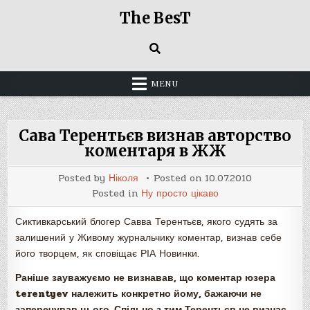
Skip
The BesT
to
content
MENU
Сава Терентьєв визнав авторство
коментаря в ЖЖ
Posted by
Ніколя
Posted on
10.07.2010
Posted in
Ну просто цікаво
Сиктивкарський блогер Савва Терентьєв, якого судять за
залишений у Живому журнальчику коментар, визнав себе
його творцем, як сповіщає РІА Новинки.
Раніше зауважуємо не визнавав, що коментар юзера
terentyev належить конкретно йому, бажаючи не
заперечував цього. Спільно з тим Терентьєв не визнає