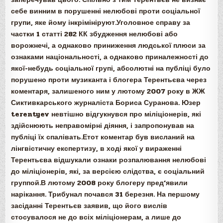
себе винним в порушенні нелюбові проти соціальної
групи, яке йому інкрімініруют.Уголовное справу за
частки 1 статті 282 КК збудження нелюбові або
ворожнечі, а однаково приниження людської плюси за
ознаками національності, а однаково приналежності до
якої-небудь соціальної групі, абсолютні на публіці було
порушено проти музиканта і блогера Терентьєва через
коментаря, залишеного ним у лютому 2007 року в ЖЖ
Сиктивкарського журналіста Бориса Суранова. Юзер
terentyev невтішно відгукнувся про міліціонерів, які
здійснюють неправомірні діяння, і запропонував на
публіці їх спалівать.Етот коментар був висланий на
лінгвістичну експертизу, в ході якої у вираженні
Терентьєва відшукали ознаки розпалювання нелюбові
до міліціонерів, які, за версією слідства, є соціальний
группой.В лютому 2008 року блогеру пред’явили
нарікання. Трибунал почався 31 березня. На першому
засіданні Терентьєв заявив, що його вислів
стосувалося не до всіх міліціонерам, а лише до