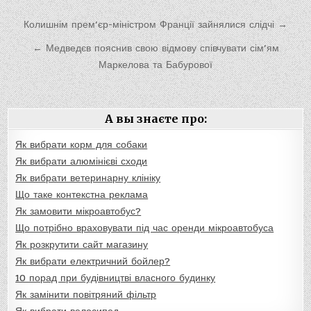
Навигация
Колишнім прем’єр-міністром Франції зайнялися слідчі →
по
← Медведєв пояснив свою відмову співчувати сім’ям
записям
Маркелова та Бабурової
А вы знаєте про:
Як вибрати корм для собаки
Як вибрати алюмінієві сходи
Як вибрати ветеринарну клініку
Що таке контекстна реклама
Як замовити мікроавтобус?
Що потрібно враховувати під час оренди мікроавтобуса
Як розкрутити сайт магазину
Як вибрати електричний бойлер?
10 порад при будівництві власного будинку
Як замінити повітряний фільтр