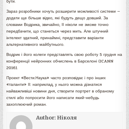
бути.
Зараз розробники хочуть розширити можливості системи —
додати ще більше відео, які будуть дещо довший. За
словами Водрика, звичайно, ІІ ніколи не зможе точно
передбачити, що станеться через мить. Але штучний
інтелект здатний, принаймні, представити варіанти
альтернативного майбутнього.
Водрик і його колеги представлять свою роботу 5 грудня на
конференції нейронних обчислень в Барселоні (ICANN
2016).
Проект «Вести.Наука» часто розповідає і про інших
«таланти» ІІ: наприклад, у нього можна дізнатися
найважливіші новини дня, створити портрет в обраному
стилі або попросити його написати який-небудь
захоплюючий роман.
Author:
Ніколя