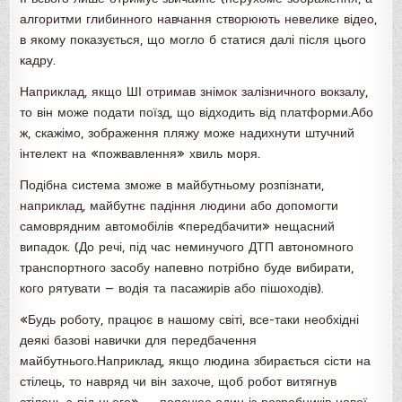
алгоритми глибинного навчання створюють невелике відео,
в якому показується, що могло б статися далі після цього
кадру.
Наприклад, якщо ШІ отримав знімок залізничного вокзалу,
то він може подати поїзд, що відходить від платформи.Або
ж, скажімо, зображення пляжу може надихнути штучний
інтелект на «пожвавлення» хвиль моря.
Подібна система зможе в майбутньому розпізнати,
наприклад, майбутнє падіння людини або допомогти
самоврядним автомобілів «передбачити» нещасний
випадок. (До речі, під час неминучого ДТП автономного
транспортного засобу напевно потрібно буде вибирати,
кого рятувати — водія та пасажирів або пішоходів).
«Будь роботу, працює в нашому світі, все-таки необхідні
деякі базові навички для передбачення
майбутнього.Наприклад, якщо людина збирається сісти на
стілець, то навряд чи він захоче, щоб робот витягнув