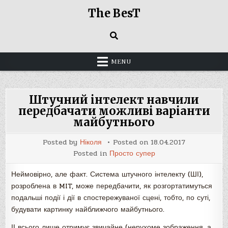
Skip
The BesT
to
content
MENU
Штучний інтелект навчили
передбачати можливі варіанти
майбутнього
Posted by
Ніколя
Posted on
18.04.2017
Posted in
Просто супер
Неймовірно, але факт. Система штучного інтелекту (ШІ),
розроблена в MIT, може передбачити, як розгортатимуться
подальші події і дії в спостережуваної сцені, тобто, по суті,
будувати картинку найближчого майбутнього.
ІІ всього лише отримує звичайне (нерухоме зображення, а