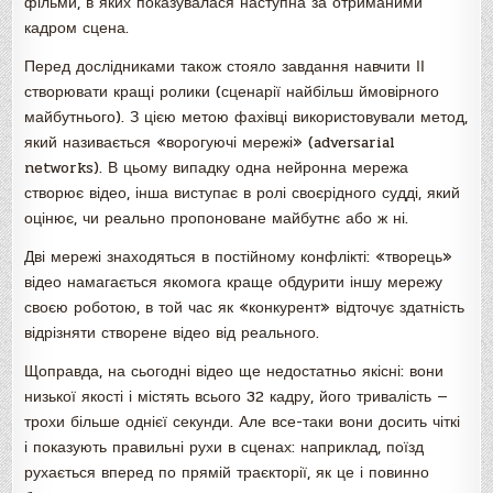
фільми, в яких показувалася наступна за отриманими
кадром сцена.
Перед дослідниками також стояло завдання навчити ІІ
створювати кращі ролики (сценарії найбільш ймовірного
майбутнього). З цією метою фахівці використовували метод,
який називається «ворогуючі мережі» (adversarial
networks). В цьому випадку одна нейронна мережа
створює відео, інша виступає в ролі своєрідного судді, який
оцінює, чи реально пропоноване майбутнє або ж ні.
Дві мережі знаходяться в постійному конфлікті: «творець»
відео намагається якомога краще обдурити іншу мережу
своєю роботою, в той час як «конкурент» відточує здатність
відрізняти створене відео від реального.
Щоправда, на сьогодні відео ще недостатньо якісні: вони
низької якості і містять всього 32 кадру, його тривалість —
трохи більше однієї секунди. Але все-таки вони досить чіткі
і показують правильні рухи в сценах: наприклад, поїзд
рухається вперед по прямій траєкторії, як це і повинно