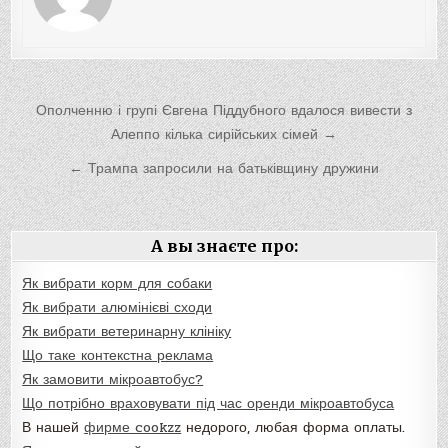
Навигация
Ополченню і групі Євгена Піддубного вдалося вивести з
по
Алеппо кілька сирійських сімей →
записям
← Трампа запросили на батьківщину дружини
А вы знаєте про:
Як вибрати корм для собаки
Як вибрати алюмінієві сходи
Як вибрати ветеринарну клініку
Що таке контекстна реклама
Як замовити мікроавтобус?
Що потрібно враховувати під час оренди мікроавтобуса
В нашей
фирме cookzz
недорого, любая форма оплаты.