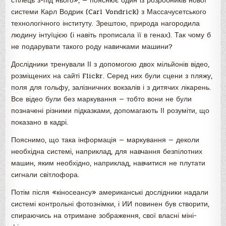
стілець з-під нього», — пояснює один із розробників нової
системи Карл Водрик (Carl Vondrick) з Массачусетського
технологічного інституту. Зрештою, природа нагородила
людину інтуїцією (і навіть прописала її в генах). Так чому б
не подарувати такого роду навичками машини?
Дослідники тренували ІІ з допомогою двох мільйонів відео,
розміщених на сайті Flickr. Серед них були сцени з пляжу,
поля для гольфу, залізничних вокзалів і з дитячих лікарень.
Все відео були без маркування — тобто вони не були
позначені різними підказками, допомагають ІІ розуміти, що
показано в кадрі.
Пояснимо, що така інформація — маркування — деколи
необхідна системі, наприклад, для навчання безпілотних
машин, яким необхідно, наприклад, навчитися не плутати
сигнали світлофора.
Потім після «кіносеансу» американські дослідники надали
системі контрольні фотознімки, і ИИ повинен був створити,
спираючись на отримане зображення, свої власні міні-