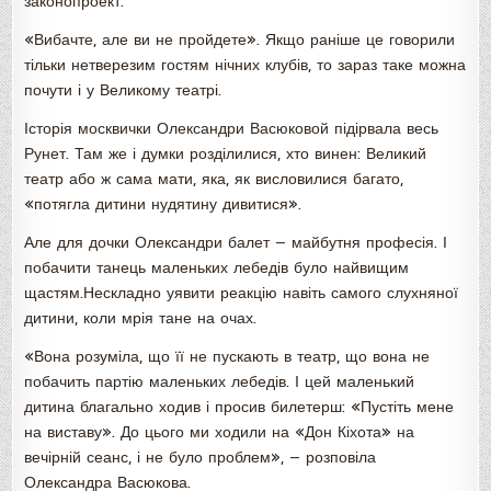
законопроект.
«Вибачте, але ви не пройдете». Якщо раніше це говорили
тільки нетверезим гостям нічних клубів, то зараз таке можна
почути і у Великому театрі.
Історія москвички Олександри Васюковой підірвала весь
Рунет. Там же і думки розділилися, хто винен: Великий
театр або ж сама мати, яка, як висловилися багато,
«потягла дитини нудятину дивитися».
Але для дочки Олександри балет — майбутня професія. І
побачити танець маленьких лебедів було найвищим
щастям.Нескладно уявити реакцію навіть самого слухняної
дитини, коли мрія тане на очах.
«Вона розуміла, що її не пускають в театр, що вона не
побачить партію маленьких лебедів. І цей маленький
дитина благально ходив і просив билетерш: «Пустіть мене
на виставу». До цього ми ходили на «Дон Кіхота» на
вечірній сеанс, і не було проблем», — розповіла
Олександра Васюкова.