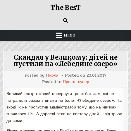
Skip
The BesT
to
content
MENU
Скандал у Великому: дітей не
пустили на «Лебедине озеро»
Posted by
Ніколя
Posted on
23.01.2017
Posted in
Просто супер
Великий театр готовий повернути гроші батькам, які не
потрапили разом з дітьми на балет «Лебедине озеро». На
вході їх не пропустив адміністратор тому, що на квитках
значилося 12+. А дорослі вели на виставу дітей — від трьох
до семи.
Вікову маркування ввели в Росії чотири роки тому. Закон