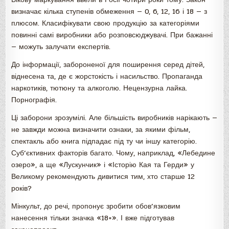
визначає кілька ступенів обмеження — 0, 6, 12, 16 і 18 — з
плюсом. Класифікувати свою продукцію за категоріями
повинні самі виробники або розповсюджувачі. При бажанні
— можуть залучати експертів.
До інформації, забороненої для поширення серед дітей,
віднесена та, де є жорстокість і насильство. Пропаганда
наркотиків, тютюну та алкоголю. Нецензурна лайка.
Порнографія.
Ці заборони зрозумілі. Але більшість виробників нарікають —
не завжди можна визначити ознаки, за якими фільм,
спектакль або книга підпадає під ту чи іншу категорію.
Суб’єктивних факторів багато. Чому, наприклад, «Лебедине
озеро», а ще «Лускунчик» і «Історію Кая та Герди» у
Великому рекомендують дивитися тим, хто старше 12
років?
Мінкульт, до речі, пропонує зробити обов’язковим
нанесення тільки значка «18+». І вже підготував