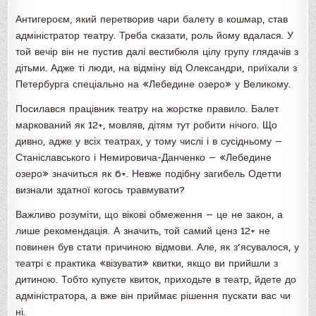
Антигероєм, який перетворив чари балету в кошмар, став
адміністратор театру. Треба сказати, роль йому вдалася. У
той вечір він не пустив далі вестибюля цілу групу глядачів з
дітьми. Адже ті люди, на відміну від Олександри, приїхали з
Петербурга спеціально на «Лебедине озеро» у Великому.
Посилався працівник театру на жорстке правило. Балет
маркований як 12+, мовляв, дітям тут робити нічого. Що
дивно, адже у всіх театрах, у тому числі і в сусідньому —
Станіславського і Немировича-Данченко — «Лебедине
озеро» значиться як 6+. Невже подібну загибель Одетти
визнали здатної когось травмувати?
Важливо розуміти, що вікові обмеження — це не закон, а
лише рекомендація. А значить, той самий ценз 12+ не
повинен був стати причиною відмови. Але, як з’ясувалося, у
театрі є практика «візувати» квитки, якщо ви прийшли з
дитиною. Тобто купуєте квиток, приходьте в театр, йдете до
адміністратора, а вже він приймає рішення пускати вас чи
ні.