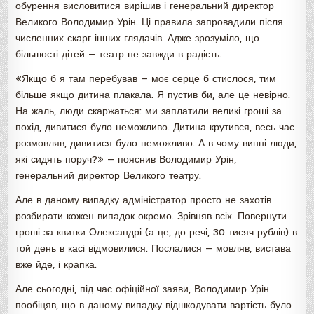
обурення висловитися вирішив і генеральний директор
Великого Володимир Урін. Ці правила запровадили після
численних скарг інших глядачів. Адже зрозуміло, що
більшості дітей — театр не завжди в радість.
«Якщо б я там перебував — моє серце б стислося, тим
більше якщо дитина плакала. Я пустив би, але це невірно.
На жаль, люди скаржаться: ми заплатили великі гроші за
похід, дивитися було неможливо. Дитина крутився, весь час
розмовляв, дивитися було неможливо. А в чому винні люди,
які сидять поруч?» — пояснив Володимир Урін,
генеральний директор Великого театру.
Але в даному випадку адміністратор просто не захотів
розбирати кожен випадок окремо. Зрівняв всіх. Повернути
гроші за квитки Олександрі (а це, до речі, 30 тисяч рублів) в
той день в касі відмовилися. Послалися — мовляв, вистава
вже йде, і крапка.
Але сьогодні, під час офіційної заяви, Володимир Урін
пообіцяв, що в даному випадку відшкодувати вартість було