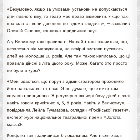
«Безумовно, якщо за умовами установи не допускаються
діти певного віку, то театр має право відмовити. Якщо такі
правила є і вони доведені до відома глядачів», — зазначив
Олексій Сіренко, кандидат юридичних наук.
А у Великому такі правила є. На сайті так і значиться, що,
незалежно від маркування, на вечірні вистави пускають
дітей не молодше 10 років. Але там також написано, що ці
правила дійсні з літа цього року. Може, багато хто просто
не були в курсі?
«Мені здається, що поруч з адміністратором проходило
його начальство, от і все. Я не думаю, що хто-то там
вступав принципово. Я регулярно ввечері бачу дітей в залі,
навіть зовсім крихітних: 4, 5, 6 років. Навіть у Великому», —
повідомила Лейла Гучмазова, оглядач «Російської газети»,
експерт журі національної театральної премії «Золота
маска».
Конфлікт так і залишився б локальним. Але після хвилі