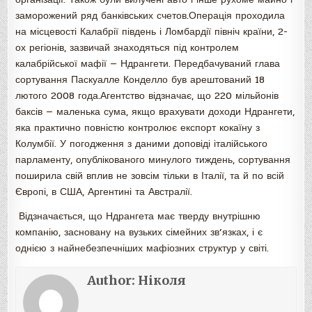
заморожений ряд банківських счетов.Операція проходила
на місцевості Калабрії південь і Ломбардії північ країни, 2-
ох регіонів, зазвичай знаходяться під контролем
калабрійської мафії — Ндрангети. Передбачуваний глава
сортування Паскуалле Конделло був арештований 18
лютого 2008 года.Агентство відзначає, що 220 мільйонів
баксів — маленька сума, якщо врахувати доходи Ндрангети,
яка практично повністю контролює експорт кокаїну з
Колумбії. У погодження з даними доповіді італійського
парламенту, опублікованого минулого тиждень, сортування
поширила свій вплив не зовсім тільки в Італії, та й по всій
Європі, в США, Аргентині та Австралії.
Відзначається, що Ндрангета має тверду внутрішню
компанію, засновану на вузьких сімейних зв’язках, і є
однією з найнебезпечніших мафіозних структур у світі.
Author:
Ніколя