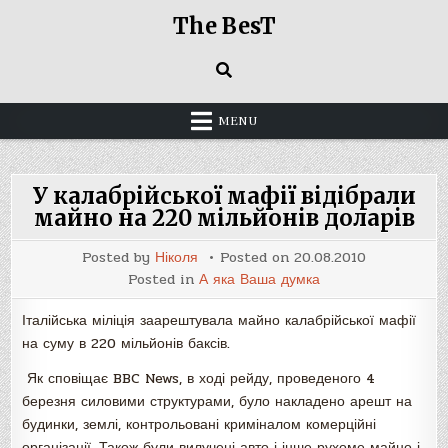
Skip
The BesT
to
content
MENU
У калабрійської мафії відібрали
майно на 220 мільйонів доларів
Posted by
Ніколя
Posted on
20.08.2010
Posted in
А яка Ваша думка
Італійська міліція заарештувала майно калабрійської мафії
на суму в 220 мільйонів баксів.
Як сповіщає BBC News, в ході рейду, проведеного 4
березня силовими структурами, було накладено арешт на
будинки, землі, контрольовані криміналом комерційні
організації. Також були вилучені авто і інше рухоме майно і