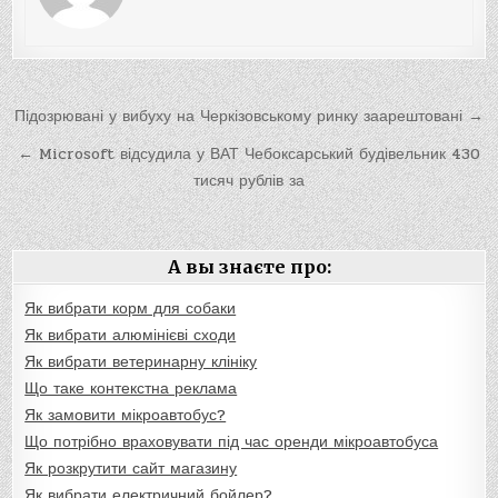
Навигация
Підозрювані у вибуху на Черкізовському ринку заарештовані →
по
← Microsoft відсудила у ВАТ Чебоксарський будівельник 430
записям
тисяч рублів за
А вы знаєте про:
Як вибрати корм для собаки
Як вибрати алюмінієві сходи
Як вибрати ветеринарну клініку
Що таке контекстна реклама
Як замовити мікроавтобус?
Що потрібно враховувати під час оренди мікроавтобуса
Як розкрутити сайт магазину
Як вибрати електричний бойлер?