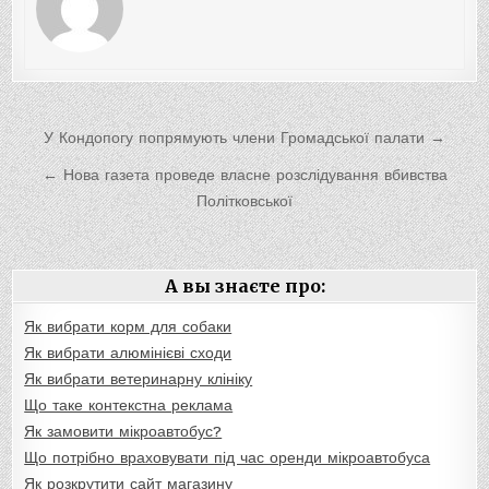
Навигация
У Кондопогу попрямують члени Громадської палати →
по
← Нова газета проведе власне розслідування вбивства
записям
Політковської
А вы знаєте про:
Як вибрати корм для собаки
Як вибрати алюмінієві сходи
Як вибрати ветеринарну клініку
Що таке контекстна реклама
Як замовити мікроавтобус?
Що потрібно враховувати під час оренди мікроавтобуса
Як розкрутити сайт магазину