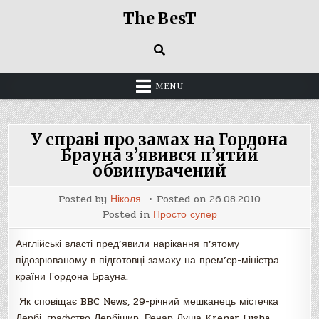
Skip
The BesT
to
content
MENU
У справі про замах на Гордона
Брауна з’явився п’ятий
обвинувачений
Posted by
Ніколя
Posted on
26.08.2010
Posted in
Просто супер
Англійські власті пред’явили нарікання п’ятому
підозрюваному в підготовці замаху на прем’єр-міністра
країни Гордона Брауна.
Як сповіщає BBC News, 29-річний мешканець містечка
Дербі, графство Дербішир, Ренар Луша Krenar Lusha