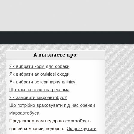
А вы знаєте про:
Як вибрати корм для собаки
Як вибрати алюмінієві сходи
Як вибрати ветеринарну клініку
Що таке контекстна реклама
Як замовити мікроавтобус?
Що потрібно враховувати під час оренди
мікроавтобуса
Предлагаем вам недорого
compofox
в
нашей компании, недорого.
Як розкрутити