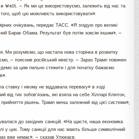
Die Welt. — Як ми це використовуємо, залежить від нас та
 того, щоб цю можливість використовувати».
дмірних очікувань, передає ТАСС. «Я згадую про великі
раний Барак Обама. Результат був потім зовсім іншим», —
ння. Ми розуміємо, що настала нова сторінка в розвитку
ємо, — пояснив російський міністр. — Зараз Трамп повинен
будемо за цим пильно стежити і для початку бажаємо
в».
а ставку і нікому не віддавала перевагу» в ході
й від тих зобов’язань, які взяла на себе Хілларі Клінтон,
 прийняття рішень. Трамп менш залежний від цієї системи»,
увалася до західних санкцій. «На щастя, наша економіка
лі у цих. Тому санкції для нас мають більше символічний
раз вже немає», — сказав Улюкаєв.