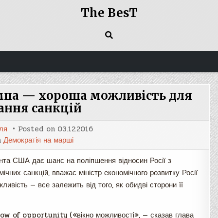
The BesT
мпа — хороша можливість для
ання санкцій
ля
Posted on
03.12.2016
n
Демократія на марші
та США дає шанс на поліпшення відносин Росії з
ічних санкцій, вважає міністр економічного розвитку Росії
ивість — все залежить від того, як обидві сторони її
ow of opportunity («вікно можливості», — сказав глава