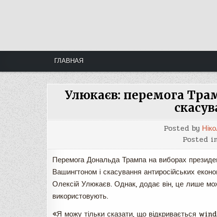
Skip
to
content
ГЛАВНАЯ
Улюкаєв: перемога Тра
скасув
Posted by
Ніко
Posted i
Перемога Дональда Трампа на виборах президен
Вашингтоном і скасування антиросійських економ
Олексій Улюкаєв. Однак, додає він, це лише можл
використовують.
«Я можу тільки сказати, що відкривається wind