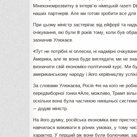
Мінекономрозвитку в інтерв’ю німецькій газеті 
наших партнерів. Але ми готові зробити все для
При цьому міністр застерігає від ейфорії та на
очікування, які були 8 років тому, коли був об
зазначив Улюкаєв.
«Тут не потрібні ні оплески, ні надмірні очікува
Америки, але як вона буде виглядати, ми не зна
визначити свій економіко-політичний курс. Ми 
американському народу і його керівництву успіхі
За словами Улюкаєва, Росія «ні на кого не робил
передвиборної гонки.«Але, можливо, Трамп вільни
оскільки вона була частиною нинішньої системи
— додав міністр.
На його думку, російська економіка вже пристос
навчилася виживати в різних умовах, у тому чис
характер. У перший рік вони були болючими, за