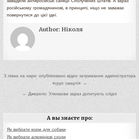
завадили антиросійські санкції Сполучених Штатів. А зараз
російському громадянинові, в принципі, ніщо не заважає
повернутися до цієї ідеї.
Author:
Ніколя
Навигация
З ліжка на нари: опубліковано відео затримання адміністратора
по
«груп смерті» →
записям
← Джерело: Улюкаєва зараз допитують слідчі
А вы знаєте про:
Як вибрати корм для собаки
Як вибрати алюмінієві сходи