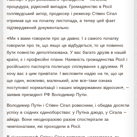
процедура, рідкісний випадок. Громадянство в Росії
голлівудський актор, продюсер і режисер Стівен Сігал
отримав ще на початку листопада, а тепер цей факт
підтверджений документально.
«Ми з вами говорили про це давно. І з самого початку
говорили про те, що якщо це відбудеться, то це повинно
бути повністю деполітизована. У вас багато друзів в нашій
країні, є і професійні плани. Наявність громадянства Росії і
російського паспорта полегшує спілкування з друзями. Я
хочу вас з цим привітати. І висловити надію на те, що це
ще один, можливо, маленький, але все-таки ознака
поступової нормалізації і наших міждержавних відносин», —
заявив президент РФ Володимир Путін.
Володимир Путін і Стівен Сігал ровесники, і обидва досягли
успіху в східних єдиноборствах: у Путіна дзюдо, у Сігала —
айкідо. Вони неодноразово разом спостерігали за
чемпіонатами, які проходили в Росії.