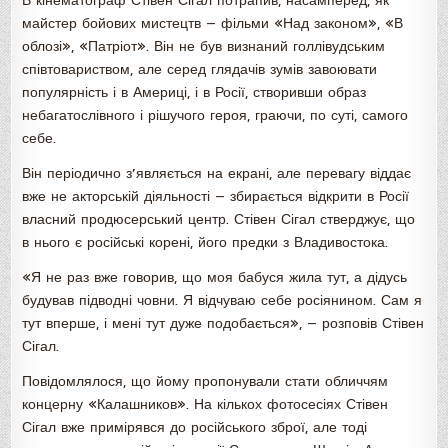
В кінематограф Стівен Сігал потрапив, насамперед, як
майстер бойових мистецтв — фільми «Над законом», «В
облозі», «Патріот». Він не був визнаний голлівудським
співтовариством, але серед глядачів зумів завоювати
популярність і в Америці, і в Росії, створивши образ
небагатослівного і рішучого героя, граючи, по суті, самого
себе.
Він періодично з’являється на екрані, але перевагу віддає
вже не акторській діяльності — збирається відкрити в Росії
власний продюсерський центр. Стівен Сігал стверджує, що
в нього є російські корені, його предки з Владивостока.
«Я не раз вже говорив, що моя бабуся жила тут, а дідусь
будував підводні човни. Я відчуваю себе росіянином. Сам я
тут вперше, і мені тут дуже подобається», — розповів Стівен
Сігал.
Повідомлялося, що йому пропонували стати обличчям
концерну «Калашников». На кількох фотосесіях Стівен
Сігал вже примірявся до російського зброї, але тоді