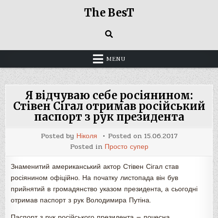
Skip
The BesT
to
content
MENU
Я відчуваю себе росіянином:
Стівен Сігал отримав російський
паспорт з рук президента
Posted by
Ніколя
Posted on
15.06.2017
Posted in
Просто супер
Знаменитий американський актор Стівен Сігал став
росіянином офіційно. На початку листопада він був
прийнятий в громадянство указом президента, а сьогодні
отримав паспорт з рук Володимира Путіна.
Паспорт з рук російського президента — почесна