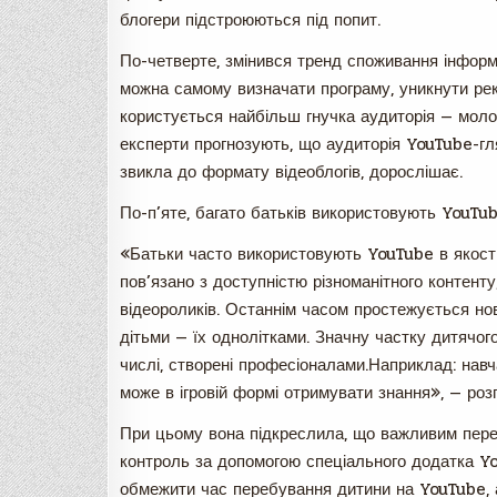
блогери підстроюються під попит.
По-четверте, змінився тренд споживання інформа
можна самому визначати програму, уникнути ре
користується найбільш гнучка аудиторія — молод
експерти прогнозують, що аудиторія YouTube-г
звикла до формату відеоблогів, дорослішає.
По-п’яте, багато батьків використовують YouTube
«Батьки часто використовують YouTube в якості 
пов’язано з доступністю різноманітного контент
відеороликів. Останнім часом простежується нов
дітьми — їх однолітками. Значну частку дитячог
числі, створені професіоналами.Наприклад: навча
може в ігровій формі отримувати знання», — р
При цьому вона підкреслила, що важливим пере
контроль за допомогою спеціального додатка Y
обмежити час перебування дитини на YouTube, а