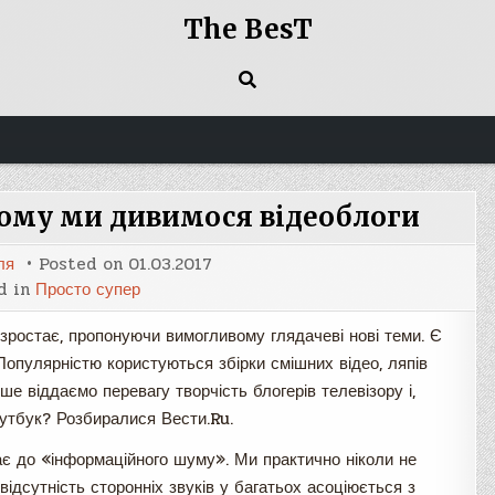
The BesT
чому ми дивимося відеоблоги
ля
Posted on
01.03.2017
d in
Просто супер
зростає, пропонуючи вимогливому глядачеві нові теми. Є
х. Популярністю користуються збірки смішних відео, ляпів
е віддаємо перевагу творчість блогерів телевізору і,
утбук? Розбиралися Вести.Ru.
є до «інформаційного шуму». Ми практично ніколи не
ідсутність сторонніх звуків у багатьох асоціюється з