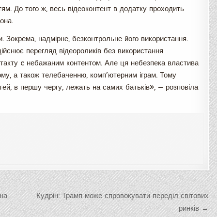
тям. До того ж, весь відеоконтент в додатку проходить
она.
и. Зокрема, надмірне, безконтрольне його використання.
ійснює перегляд відеороликів без використання
онтакту c небажаним контентом. Але ця небезпека властива
лому, а також телебаченню, комп’ютерним іграм. Тому
дітей, в першу чергу, лежать на самих батьків», — розповіла
на
Кудрін: Трамп може спровокувати переділ світових
ринків →