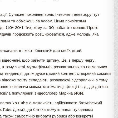
ції. Сучасне покоління воліє Інтернет телевізору: тут
клами та обмежень за часом. Цими привілеями
ь (10+ 20+). Тих, кому за 30, набагато менше. Проте
лядачів продовжить розширюватися, адже молодь, яка
-каналів в якості «няньки» для своїх дітей.
відео-няні, щоб зайняти дитину. Це, в першу чергу,
у, в тому числі, мультфільмів, розважальних та навчальних
а тенденція: дітям дуже цікавий контент, створений самими
о відеоконтенту складають розвиваючі відеоролики, в тому
ння іноземним мовам, математиці, фізиці і т. д., де дитина
озповіла популярний видеоблогер Марина MGM.
вагою YouTube є можливість здійснювати батьківський
ouTube Дітям», де батьки можуть налаштуваннями
 також самостійно вибрати рубрики або конкретні