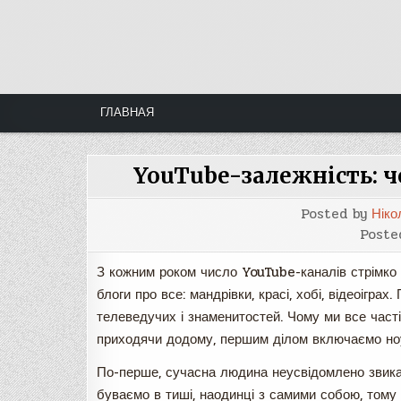
Skip
to
content
ГЛАВНАЯ
YouTube-залежність: 
Posted by
Ніко
Poste
З кожним роком число YouTube-каналів стрімко 
блоги про все: мандрівки, красі, хобі, відеоігра
телеведучих і знаменитостей. Чому ми все частіш
приходячи додому, першим ділом включаємо но
По-перше, сучасна людина неусвідомлено звика
буваємо в тиші, наодинці з самими собою, тому в