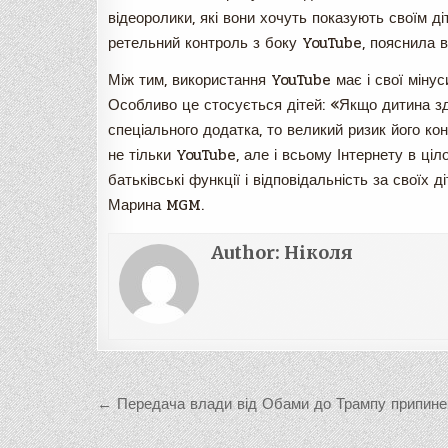
відеоролики, які вони хочуть показують своїм ді
ретельний контроль з боку YouTube, пояснила в
Між тим, використання YouTube має і свої мінус
Особливо це стосується дітей: «Якщо дитина зд
спеціального додатка, то великий ризик його к
не тільки YouTube, але і всьому Інтернету в ці
батьківські функції і відповідальність за своїх 
Марина MGM.
Author:
Ніколя
Навигация
← Передача влади від Обами до Трампу припине
по