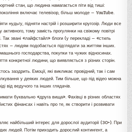
ортний стан, що людина намагається піти від тиші:
 покоління включає телевізор, більш молоде — YouTube.
яти нудьгу, підняти настрій і розширити кругозір. Люди все
 активного, тому замість прогулянки на свіжому повітрі
. Так звані «лайфстайл» блоги (у перекладі — «стиль
стях — людям подобається підглядати за життям інших.
машнього господарства, покупки та чужих відносинах.
ття конкретної людини, що виявляється з різних сторін.
ось заздрить. Емоції, які викликає провідний, так і сам
лкування у деяких людей. Тим більше, що під відео можна
ді від ведучого та інших глядачів.
имати буквально «друга вища». Фахівці в різних областях
бистих фінансах і навіть про те, як створити і розвивати
вляє найбільший інтерес для дорослої аудиторії (30+). При
дих людей. Потім приходить дорослий контингент, а