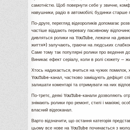
самотністю. Щоб повернути себе у звичне, комф
навушники, радіо в автомобілі; будинки старше
По-друге, перегляд відеороликів допомагає розві
частіше віддають перевагу пасивному відпочинку
дивляться ролики на YouTube, лежачи на дивані
життя») залучають, граючи на людських слабко
Саме тому так популярні ролики про ведення до
Виникає ефект серіалу, коли в ролі сюжету — жи
Хтось надихається, вчиться на чужих помилок, хт
YouTube-канал, частково заміщують дефіцит спі
залишати коментарі та отримувати на них відпові
По-третє, деякі YouTube-канали дозволяють отр
знімають ролики про ремонт, стилі і макіяжі, осо
власний відеоканал.
Варто відзначити, що остання категорія предста
цьому все нове на YouTube починається з моло