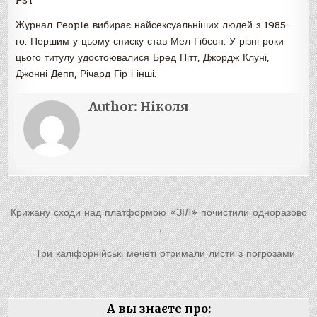
PST
Журнал People вибирає найсексуальніших людей з 1985-
го. Першим у цьому списку став Мел Гібсон. У різні роки
цього титулу удостоювалися Бред Пітт, Джордж Клуні,
Джонні Депп, Річард Гір і інші.
Author:
Ніколя
Навигация
Крижану сходи над платформою «ЗІЛ» почистили одноразово
по
→
записям
← Три каліфорнійські мечеті отримали листи з погрозами
А вы знаєте про: