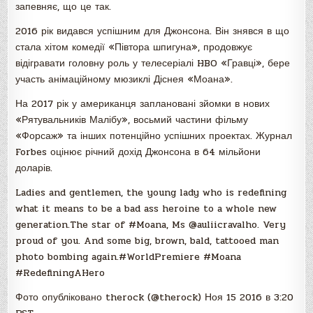
запевняє, що це так.
2016 рік видався успішним для Джонсона. Він знявся в що
стала хітом комедії «Півтора шпигуна», продовжує
відігравати головну роль у телесеріалі HBO «Гравці», бере
участь анімаційному мюзиклі Діснея «Моана».
На 2017 рік у американця заплановані зйомки в нових
«Рятувальників Малібу», восьмий частини фільму
«Форсаж» та інших потенційно успішних проектах. Журнал
Forbes оцінює річний дохід Джонсона в 64 мільйони
доларів.
Ladies and gentlemen, the young lady who is redefining
what it means to be a bad ass heroine to a whole new
generation.The star of #Moana, Ms @auliicravalho. Very
proud of you. And some big, brown, bald, tattooed man
photo bombing again.#WorldPremiere #Moana
#RedefiningAHero
Фото опубліковано therock (@therock) Ноя 15 2016 в 3:20