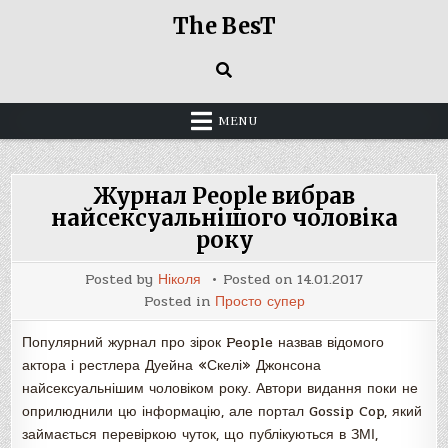
Skip
The BesT
to
content
MENU
Журнал People вибрав
найсексуальнішого чоловіка
року
Posted by
Ніколя
Posted on
14.01.2017
Posted in
Просто супер
Популярний журнал про зірок People назвав відомого
актора і рестлера Дуейна «Скелі» Джонсона
найсексуальнішим чоловіком року. Автори видання поки не
оприлюднили цю інформацію, але портал Gossip Cop, який
займається перевіркою чуток, що публікуються в ЗМІ,