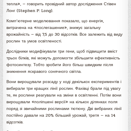
тепла», — говорить провідний автор дослідження Стівен
Лонг (Stephen P. Long).
Комп’ютерне моделювання показало, що енергія,
витрачена на «послегашение», знижує загальну
врожайність — від 7,5 до 30 відсотків. Все залежить від виду
рослин та умов освітленості.
Дослідники модифікували три гени, щоб підвищити вміст
трьох білків, які можуть допомогти збільшити ефективність
фотосинтезу. Тобто зробити його більш швидким після
зникнення яскравого сонячного світла.
Вони вирощували розсаду у ході декількох експериментів і
вибирали три кращих лінії рослин. Фахівці брали під увагу
те, як рослини реагували на зміни в освітленні. Потім вони
вирощували «поліпшені версії» на кількох ділянках поля
поряд зі звичайними рослинами тютюну. Дві вибраних лінії
постійно давали на 20% більший урожай, третя — на 14
відсотків.