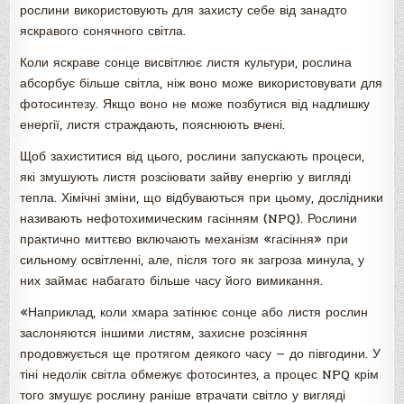
рослини використовують для захисту себе від занадто
яскравого сонячного світла.
Коли яскраве сонце висвітлює листя культури, рослина
абсорбує більше світла, ніж воно може використовувати для
фотосинтезу. Якщо воно не може позбутися від надлишку
енергії, листя страждають, пояснюють вчені.
Щоб захиститися від цього, рослини запускають процеси,
які змушують листя розсіювати зайву енергію у вигляді
тепла. Хімічні зміни, що відбуваються при цьому, дослідники
називають нефотохимическим гасінням (NPQ). Рослини
практично миттєво включають механізм «гасіння» при
сильному освітленні, але, після того як загроза минула, у
них займає набагато більше часу його вимикання.
«Наприклад, коли хмара затінює сонце або листя рослин
заслоняются іншими листям, захисне розсіяння
продовжується ще протягом деякого часу — до півгодини. У
тіні недолік світла обмежує фотосинтез, а процес NPQ крім
того змушує рослину раніше втрачати світло у вигляді