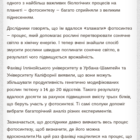
одного з найбільш важливих біологічних процесів на
планеті — фотосинтезу — багато сприйняли з великим
піднесенням.
Дослідники говорять, що їм вдалося «зламати» фотосинтез
— процес, який допомагає рослині перетворювати сонячне
світло в хімічну енергію. І тепер вчені знайшли спосіб
змусити рослини швидше поглинати сонячне світло, в
результаті чого підвищується врожайність.
Фахівці Іллінойського університету в Урбана-Шампейн та
Університету Каліфорнії виявили, що вони можуть
збільшувати продуктивність генетично модифікованих
рослин тютюну з 14 до 20 відсотків. Такого результату
вдалося досягти за рахунок підвищення вмісту трьох білків,
що беруть участь у фотосинтезі. Ті самі сполуки допоміг
вибрати багаторічний аналіз різних експериментів.
Зазначається, що дослідники давно вивчають весь процес
фотосинтезу, щоб визначити, де його можна
вдосконалити.На цей раз фахівці націлилися на процес, що