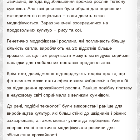
Звичайно, вигода від збільшення врожаю рослин тютюну
сумнівна. Але такі рослини були обрані для первинних
експериментів спеціально — вони досить легко
модифікуються. Зараз же вчені зосередилися на
продовольчих культур — рису та сої.
Генетично модифіковані рослини, які поглинають більшу
кількість світла, виробляють на 20 відсотків більше
врожаю.Так що такі результати можуть мати дуже серйозні
наслідки для глобальних поставок продовольства.
Крім того, дослідження підтверджують теорію про те, що
фотосинтез може стати ефективним «зброєю» в боротьбі
за підвищення врожайності рослин. Раніше подібну гіпотезу
в науковому світі сприймали з великим сумнівом.
До речі, подібні технології були використані раніше для
виробництва культур, які більш стійкі до шкідників і різних
захворювань, а також менш чутливі до гербіцидів. Але
вперше вчені генетично модифікували рослини для
збільшення врожайності.