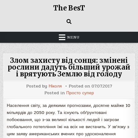
Skip
The BesT
to
content
MENU
Злом захисту від сонця: змінені
рослини дадуть більший урожай
і врятують Землю від голоду
Posted by
Ніколя
Posted on
07.07.2017
Posted in
Просто супер
Населення світу, за деякими прогнозами, досягне майже 10
мільярдів до 2050 року. Та існують обґрунтовані
побоювання, що з-за великої кількості людей і загрози
глобального потепління їжі на всіх не вистачить. У зв’язку з
цим заяву американських вчених про удосконалення